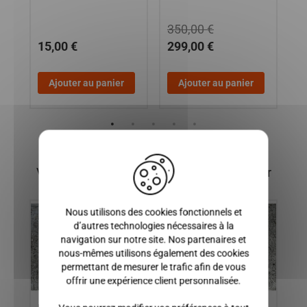
350,00 €
4
15,00 €
299,00 €
3
Ajouter au panier
Ajouter au panier
X
Vous pourriez également être intéressé par
Nous utilisons des cookies fonctionnels et
d’autres technologies nécessaires à la
navigation sur notre site. Nos partenaires et
nous-mêmes utilisons également des cookies
permettant de mesurer le trafic afin de vous
offrir une expérience client personnalisée.