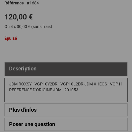
Référence
1684
de
la
120,00 €
Galerie
d’images
Ou 4 x 30,00 € (sans frais)
Épuisé
Description
JDM ROXSY - VGP10Y2DR - VGP10L2DR JDM XHEOS - VGP11
REFERENCE D'ORIGINE JDM : 201053
Plus d'infos
Poser une question