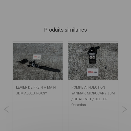
Produits similaires
LEVIER DE FREIN A MAIN
POMPE A INJECTION
CA
JDM ALOES, ROXSY
YANMAR, MICROCAR / JDM
LO
2,
/ CHATENET / BELLIER
/ 
 4
Occasion
/ 