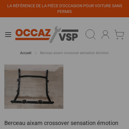
Panneau de gestion des cookies
LA RÉFÉRENCE DE LA PIÈCE D'OCCASION POUR VOITURE SANS
PERMIS
Accueil
Berceau aixam crossover sensation émotion
Passer
à
la
fin
de
la
galerie
d’images
Passer
Berceau aixam crossover sensation émotion
au
début