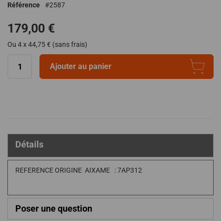
Référence
2587
de
la
179,00 €
Galerie
d’images
Ou 4 x 44,75 € (sans frais)
Ajouter au panier
Détails
REFERENCE ORIGINE AIXAME : 7AP312
Poser une question