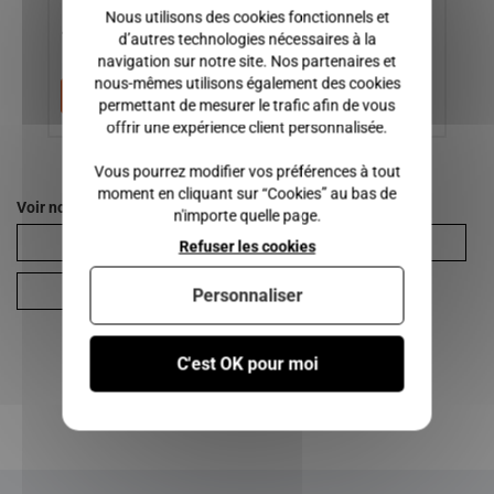
Nous utilisons des cookies fonctionnels et
150,00 €
55,00 €
7
d’autres technologies nécessaires à la
navigation sur notre site. Nos partenaires et
nous-mêmes utilisons également des cookies
Ajouter au panier
Ajouter au panier
permettant de mesurer le trafic afin de vous
offrir une expérience client personnalisée.
Vous pourrez modifier vos préférences à tout
moment en cliquant sur “Cookies” au bas de
Voir nos autres pages :
n'importe quelle page.
Aixam
Crossover Impulsion
Refuser les cookies
Gamme Sensation
Personnaliser
C'est OK pour moi