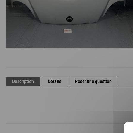
Passer
au
début
de
Description
Détails
Poser une question
la
Galerie
d’images