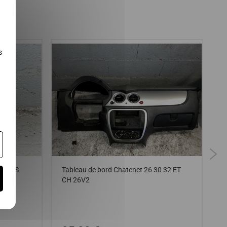
s
DELES
Tableau de bord Chatenet 26 30 32 ET
S
CH 26V2
4
A
C
2