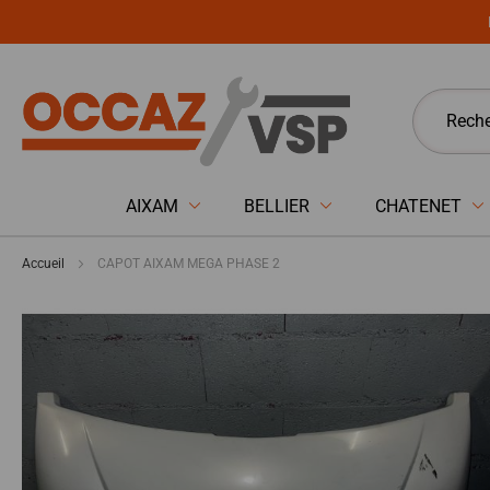
Panneau de gestion des cookies
AIXAM
BELLIER
CHATENET
Accueil
CAPOT AIXAM MEGA PHASE 2
Passer
à
la
fin
de
la
galerie
d’images