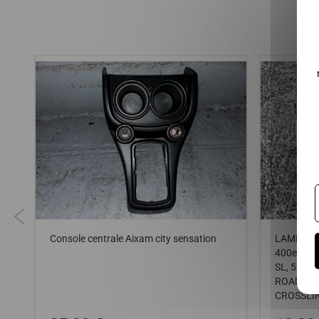
S
Console centrale Aixam city sensation
LAMPE/LU
400evo, 4
SL, 500.4,
ROADLINE
CROSSLINE