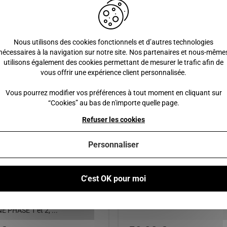
Produits similaires
Nous utilisons des cookies fonctionnels et d’autres technologies
nécessaires à la navigation sur notre site. Nos partenaires et nous-même
utilisons également des cookies permettant de mesurer le trafic afin de
vous offrir une expérience client personnalisée.
Vous pourrez modifier vos préférences à tout moment en cliquant sur
“Cookies” au bas de n'importe quelle page.
Refuser les cookies
Personnaliser
MIERE D'INTERIEUR AIXAM
VOLANT AIXAM TOUS LES MO
C'est OK pour moi
00S, 400L, 400S-L, 400.4, 500-
 500.5, A721, A741, A751, CITY,
, COUPE, CROSSLINE,
 PHASE 1 et 2, ...