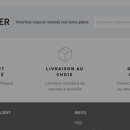
ER
Inscrivez-vous et recevez nos bons plans
NT
LIVRAISON AU
SÉ
CHOIX
 Paypal
Livraison standard ou
Contact
express à domicile
au ven
LIENT
INFOS
FAQ