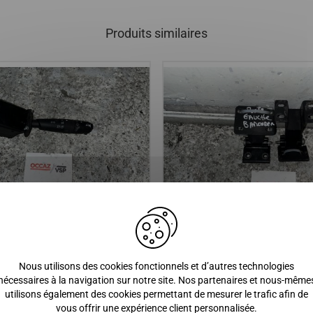
Produits similaires
e phare avec fonction anti-
CHARNIERE DE PORTE GAUCH
 avant et arriere / TOUT LES
CHATENET MEDIA, SPEEDINO,
Nous utilisons des cookies fonctionnels et d’autres technologies
S DE VOITURES SANS PERMIS
BAROODER
nécessaires à la navigation sur notre site. Nos partenaires et nous-même
utilisons également des cookies permettant de mesurer le trafic afin de
 €
25,00 €
vous offrir une expérience client personnalisée.