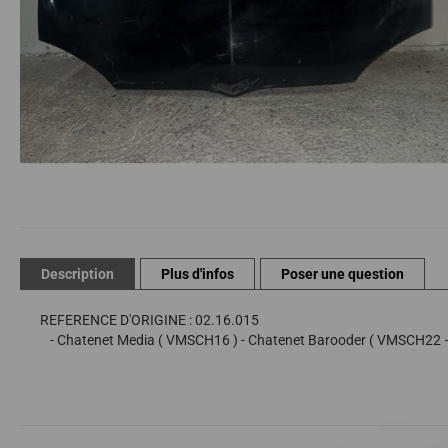
Passer
au
début
de
Description
Plus d'infos
Poser une question
la
Galerie
REFERENCE D'ORIGINE : 02.16.015
d’images
- Chatenet Media ( VMSCH16 ) - Chatenet Barooder ( VMSCH22