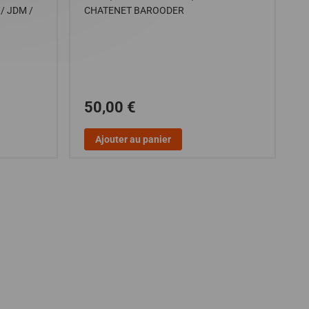
/ JDM /
CHATENET BAROODER
F
D
50,00 €
Ajouter au panier