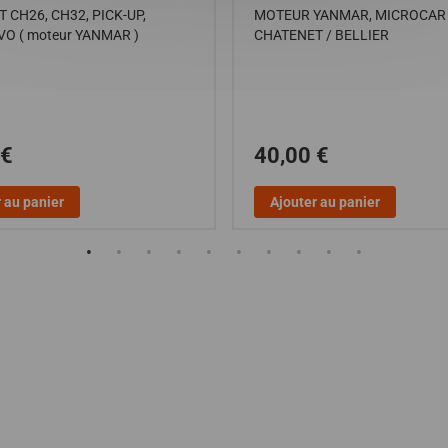
 CH26, CH32, PICK-UP,
MOTEUR YANMAR, MICROCAR 
O ( moteur YANMAR )
CHATENET / BELLIER
 €
40,00 €
 au panier
Ajouter au panier