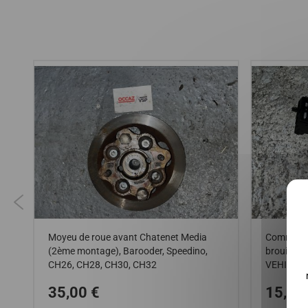
Moyeu de roue avant Chatenet Media
Commodo d
(2ème montage), Barooder, Speedino,
brouillard
CH26, CH28, CH30, CH32
VEHICULE
35,00 €
15,00