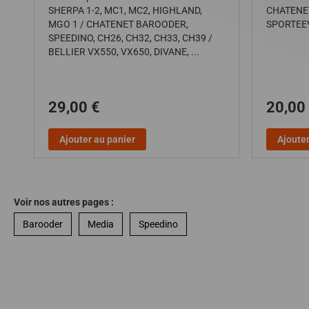
VO
SHERPA 1-2, MC1, MC2, HIGHLAND,
CHATENET
MGO 1 / CHATENET BAROODER,
SPORTEEV
SPEEDINO, CH26, CH32, CH33, CH39 /
BELLIER VX550, VX650, DIVANE, ...
29,00 €
20,00
Ajouter au panier
Ajouter
Voir nos autres pages :
Barooder
Media
Speedino