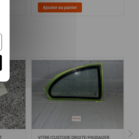
Ajouter au panier
T
VITRE/CUSTODE DROITE/PASSAGER
F