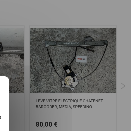
X
E
LEVE VITRE ELECTRIQUE CHATENET
C
BAROODER, MEDIA, SPEEDINO
C
S
s
80,00 €