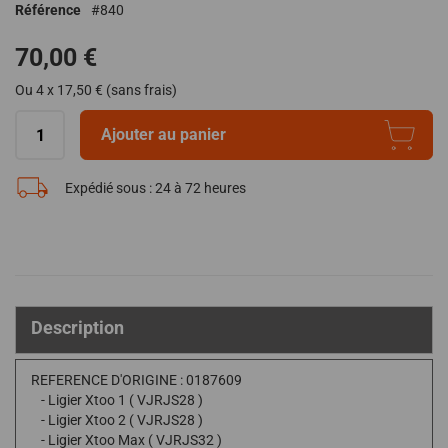
Référence
840
de
la
70,00 €
Galerie
d’images
Ou 4 x 17,50 € (sans frais)
Ajouter au panier
Expédié sous :
24 à 72 heures
Description
REFERENCE D'ORIGINE : 0187609
- Ligier Xtoo 1 ( VJRJS28 )
- Ligier Xtoo 2 ( VJRJS28 )
- Ligier Xtoo Max ( VJRJS32 )