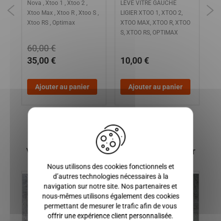
Nova , Xtoo 1 , Xtoo 2 ,
LEVE VITRE GAUCHE
LI
Xtoo Max , Xtoo R , Xtoo S ,
LIGIER XTOO 1, XTOO 2,
OP
Xtoo RS , Optimax
XTOO MAX, XTOO R, XTOO
CA
S, XTOO RS, OPTIMAX
ele
60,00 €
35,00 €
10,00 €
1
Ajouter au panier
Ajouter au panier
X
Vous pourriez également être intéressé par
Nous utilisons des cookies fonctionnels et
d’autres technologies nécessaires à la
navigation sur notre site. Nos partenaires et
nous-mêmes utilisons également des cookies
permettant de mesurer le trafic afin de vous
offrir une expérience client personnalisée.