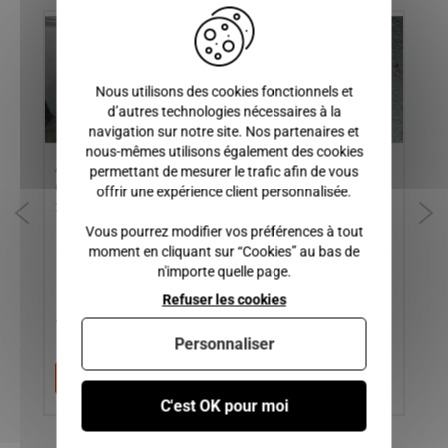
Nous utilisons des cookies fonctionnels et
d’autres technologies nécessaires à la
navigation sur notre site. Nos partenaires et
nous-mêmes utilisons également des cookies
ARMATURE DE PORTE
CHARNIERE DE PORTE
RA
permettant de mesurer le trafic afin de vous
GAUCHE MICROCAR MGO
MICROCAR VIRGO 1, VIRGO
DE
offrir une expérience client personnalisée.
3, MGO 4, MGO 5, MGO 6
2, VIRGO 3
1,
Vous pourrez modifier vos préférences à tout
moment en cliquant sur “Cookies” au bas de
n'importe quelle page.
Refuser les cookies
100,00 €
15,00 €
2
Personnaliser
Ajouter au panier
Ajouter au panier
C'est OK pour moi