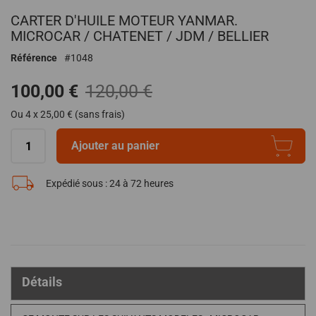
début
CARTER D'HUILE MOTEUR YANMAR.
de
MICROCAR / CHATENET / JDM / BELLIER
la
Galerie
Référence
1048
d’images
100,00 €
120,00 €
Ou 4 x 25,00 € (sans frais)
Ajouter au panier
Expédié sous :
24 à 72 heures
Détails