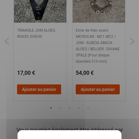
TRIANGLE JDM ALOES,
Etrier de frein avant
FA
ROXSY, XHEOS
MICROCAR : MC1 MC2 /
LO
JDM : ALBIZIA ABACA
ALOES / BELLIER : DIVANE
OPALE (Pour disque
diamètre 210 mm)
17,00 €
54,00 €
1
Ajouter au panier
Ajouter au panier
Vous pourriez également être intéressé par
X