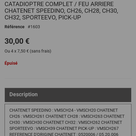
CATADIOPTRE COMPLET / FEU ARRIERE
au
début
CHATENET SPEEDINO, CH26, CH28, CH30,
de
CH32, SPORTEEVO, PICK-UP
la
Référence
1603
Galerie
d’images
30,00 €
Ou 4 x 7,50 € (sans frais)
Épuisé
Description
CHATENET SPEEDINO : VMSCH24 - VMSCH20 CHATENET
CH26 : VMSCH261 CHATENET CH28 : VMSCH263 CHATENET
CH30 : VMSCH30 CHATENET CH32 : VMSCH262 CHATENET
SPORTEEVO : VMSCH39 CHATENET PICK-UP : VMSCH267
REFERENCE D'ORIGINE CHATENET : 0520006 / 05.20.006