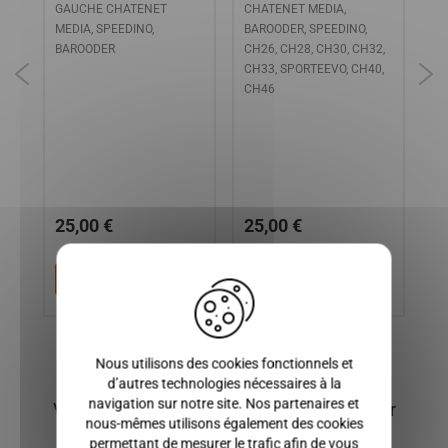
E
GAUCHE CHATENET
CHATENET MEDIA,
Lo
MEDIA, SPEEDINO,
BAROODER, SPEEDINO,
ya
BAROODER
CH26, CH28, CH30, CH32,
MA
CH33, SPORTEEVO, CH40,
FL
CH46
MI
2 
CA
DU
CH
SP
25,00 €
25,00 €
5
X
Ajouter au panier
Ajouter au panier
Nous utilisons des cookies fonctionnels et
d’autres technologies nécessaires à la
navigation sur notre site. Nos partenaires et
Vous pourriez également être intéressé par
nous-mêmes utilisons également des cookies
permettant de mesurer le trafic afin de vous