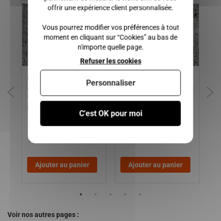
offrir une expérience client personnalisée.
Vous pourrez modifier vos préférences à tout
moment en cliquant sur “Cookies” au bas de
n'importe quelle page.
Refuser les cookies
IA,
Commodo de phare sans
POMPE A INJECTION
Co
Personnaliser
anti brouillard / TOUT LES
YANMAR, MICROCAR / JDM
TO
VEHICULES DE VOITURES
/ CHATENET / BELLIER
VO
SANS PERMIS
Occasion
C'est OK pour moi
350,00 €
15,00 €
299,00 €
1
Ajouter au panier
Ajouter au panier
Voir nos autres pages :