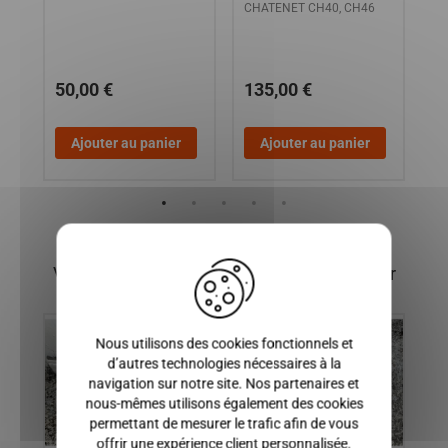
O4
CHATENET CH40, CH46
LD
/
1
50,00 €
135,00 €
7
Ajouter au panier
Ajouter au panier
X
Vous pourriez également être intéressé par
Nous utilisons des cookies fonctionnels et
d’autres technologies nécessaires à la
navigation sur notre site. Nos partenaires et
nous-mêmes utilisons également des cookies
permettant de mesurer le trafic afin de vous
offrir une expérience client personnalisée.