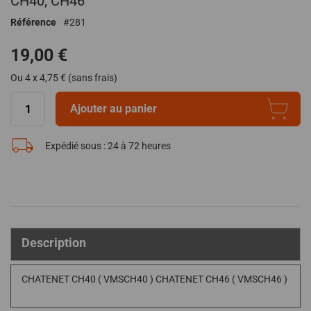
CH40, CH46
de
Référence
281
la
Galerie
19,00 €
d’images
Ou 4 x 4,75 € (sans frais)
Ajouter au panier
Expédié sous :
24 à 72 heures
Description
CHATENET CH40 ( VMSCH40 ) CHATENET CH46 ( VMSCH46 )