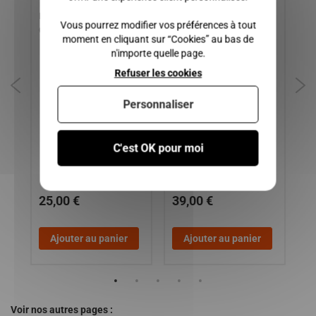
Bocal lave-glace
RAMPE DE GASOIL
CH
Vous pourrez modifier vos préférences à tout
CHATENET 26 V2
MOTEUR LOMBARDINI
DR
moment en cliquant sur “Cookies” au bas de
FOCS ET PROGRESS ,
CH
n'importe quelle page.
MICROCAR / LIGIER /
UP
Refuser les cookies
CHATENET / BELLIER /
9 /
JDM / DUE /
Personnaliser
C'est OK pour moi
25,00 €
39,00 €
1
Ajouter au panier
Ajouter au panier
Voir nos autres pages :