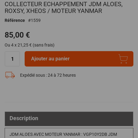
COLLECTEUR ECHAPPEMENT JDM ALOES,
au
début
ROXSY, XHEOS / MOTEUR YANMAR
de
Référence
1559
la
Galerie
85,00 €
d’images
Ou 4 x 21,25 € (sans frais)
Ajouter au panier
Expédié sous :
24 à 72 heures
Description
JDM ALOES AVEC MOTEUR YANMAR : VGP10Y2DB JDM