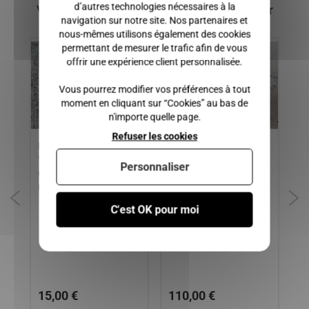
d’autres technologies nécessaires à la
Vous pourriez également être intéressé par
navigation sur notre site. Nos partenaires et
nous-mêmes utilisons également des cookies
permettant de mesurer le trafic afin de vous
offrir une expérience client personnalisée.
Vous pourrez modifier vos préférences à tout
moment en cliquant sur “Cookies” au bas de
n'importe quelle page.
Refuser les cookies
UR
DURITE D'AIR MOTEUR
Triangle Arrière droit Jdm
SU
YANMAR / MICROCAR /
albizia abaca
VE
Personnaliser
CHATENET / JDM /
FO
BELLIER
VI
MC
C'est OK pour moi
NO
/ 
ME
AL
VX
15,00 €
110,00 €
2