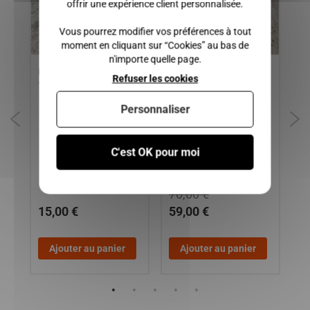
offrir une expérience client personnalisée.
Vous pourrez modifier vos préférences à tout
moment en cliquant sur “Cookies” au bas de
n'importe quelle page.
BOUCHON DE RESEVOIR
SUPPORT DEMARREUR
Ca
Refuser les cookies
TOUS MODELES
MICROCAR SHERPA 1-2,
LE
MC1, MC2, HIGHLAND,
VO
Personnaliser
MGO 1 / CHATENET
BAROODER, SPEEDINO,
CH26, CH32, CH33, CH39 /
C'est OK pour moi
BELLIER VX550, VX650,
DIVANE, OPALE, ...
70,00 €
15,00 €
59,00 €
1
Ajouter au panier
Ajouter au panier