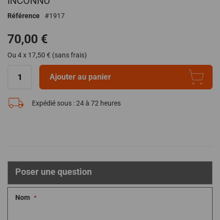
INCONNU
de
Référence
1917
la
Galerie
70,00 €
d’images
Ou 4 x 17,50 € (sans frais)
Ajouter au panier
Expédié sous :
24 à 72 heures
Poser une question
Nom