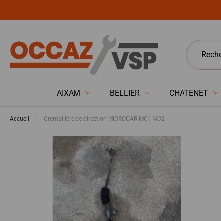
Panneau de gestion des cookies
AIXAM
BELLIER
CHATENET
Accueil
Cremaillère de direction MICROCAR MC1 MC2
Passer
à
la
fin
de
la
galerie
d’images