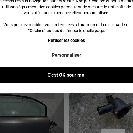
nécessaires à la navigation sur notre site. Nos partenaires et nous-même
utilisons également des cookies permettant de mesurer le trafic afin de
vous offrir une expérience client personnalisée.
0 €
350,00 €
240,00 €
350,00 €
Vous pourrez modifier vos préférences à tout moment en cliquant sur
“Cookies” au bas de n'importe quelle page.
 au panier
Ajouter au panier
Refuser les cookies
Personnaliser
Vous pourriez également être intéressé par
C'est OK pour moi