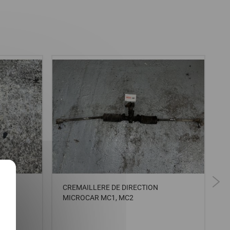
X
,
CREMAILLERE DE DIRECTION
B
 /
MICROCAR MC1, MC2
M
F
P