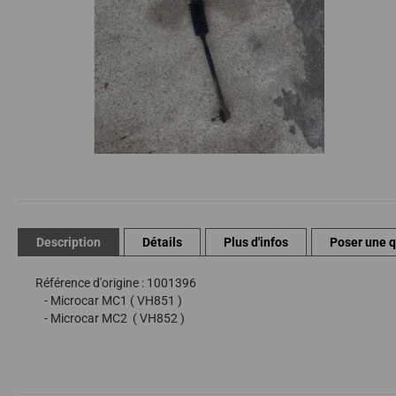
Passer
au
début
de
Description
Détails
Plus d'infos
Poser une 
la
Galerie
Référence d'origine : 1001396
d’images
- Microcar MC1 ( VH851 )
- Microcar MC2 ( VH852 )