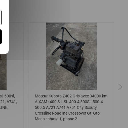
, 500sl,
Moteur Kubota Z402 Gris avec 34000 km
S
721, A741,
AIXAM : 400 S L SL 400.4 500SL 500.4
4
LINE,
500.5 A721 A741 A751 City Scouty
5
Crossline Roadline Crossover Gti Gto
R
Mega : phase 1, phase 2