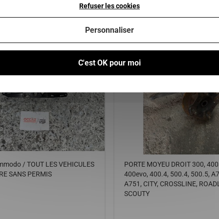
Refuser les cookies
Produits similaires
Personnaliser
C'est OK pour moi
mmodo / TOUT LES VEHICULES
PORTE MOYEU DROIT 300, 400sl
RE SANS PERMIS
400evo, 400.4, 500.4, 500.5, A
A751, CITY, CROSSLINE, ROAD
SCOUTY