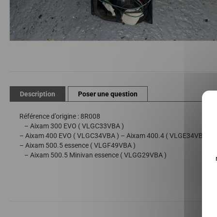
Passer
au
début
de
Description
Poser une question
la
Galerie
Référence d’origine : 8R008
d’images
– Aixam 300 EVO ( VLGC33VBA )
– Aixam 400 EVO ( VLGC34VBA ) – Aixam 400.4 ( VLGE34VBA ) –
– Aixam 500.5 essence ( VLGF49VBA )
– Aixam 500.5 Minivan essence ( VLGG29VBA )