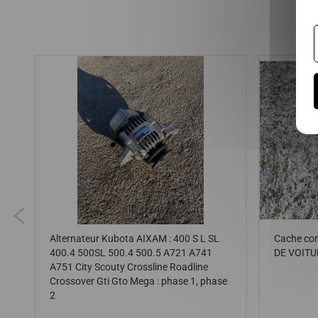
 ,
Alternateur Kubota AIXAM : 400 S L SL
Cache co
400.4 500SL 500.4 500.5 A721 A741
DE VOITU
A751 City Scouty Crossline Roadline
Crossover Gti Gto Mega : phase 1, phase
2