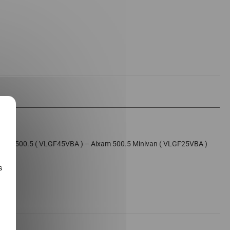
X
ixam 500.5 ( VLGF45VBA ) – Aixam 500.5 Minivan ( VLGF25VBA )
s