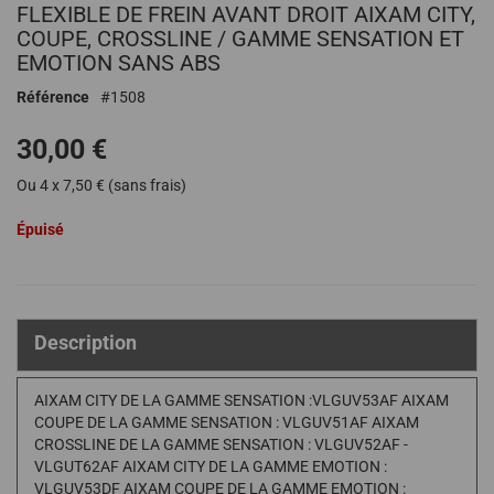
FLEXIBLE DE FREIN AVANT DROIT AIXAM CITY,
au
début
COUPE, CROSSLINE / GAMME SENSATION ET
de
EMOTION SANS ABS
la
Référence
1508
Galerie
d’images
30,00 €
Ou 4 x 7,50 € (sans frais)
Épuisé
Description
AIXAM CITY DE LA GAMME SENSATION :VLGUV53AF AIXAM
COUPE DE LA GAMME SENSATION : VLGUV51AF AIXAM
CROSSLINE DE LA GAMME SENSATION : VLGUV52AF -
VLGUT62AF AIXAM CITY DE LA GAMME EMOTION :
VLGUV53DF AIXAM COUPE DE LA GAMME EMOTION :