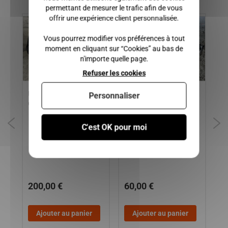
permettant de mesurer le trafic afin de vous
offrir une expérience client personnalisée.
Vous pourrez modifier vos préférences à tout
moment en cliquant sur “Cookies” au bas de
n'importe quelle page.
Refuser les cookies
PARE CHOC AVANT AIXAM
CALANDRE CHROMEE
CE
Personnaliser
XAM
CROSSLINE GAMME VISION
AIXAM CITY, COUPE,
CO
CROSSLINE, CROSSOVER
NE
1,
GAMME VISION
CR
C'est OK pour moi
CO
IM
SE
200,00 €
60,00 €
9
Ajouter au panier
Ajouter au panier