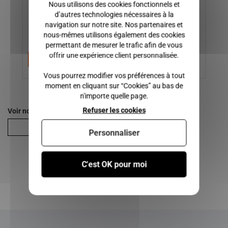
Nous utilisons des cookies fonctionnels et
d’autres technologies nécessaires à la
1
navigation sur notre site. Nos partenaires et
12,00 €
60,00 €
1
nous-mêmes utilisons également des cookies
permettant de mesurer le trafic afin de vous
offrir une expérience client personnalisée.
Ajouter au panier
Ajouter au panier
Vous pourrez modifier vos préférences à tout
moment en cliquant sur “Cookies” au bas de
n'importe quelle page.
Refuser les cookies
Voir nos autres pages :
400 S-L SL
Personnaliser
C'est OK pour moi