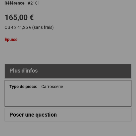
Référence
2101
de
la
165,00 €
Galerie
d’images
Ou 4 x 41,25 € (sans frais)
Épuisé
Plus d'infos
Plus
Carrosserie
d'infos
Poser une question