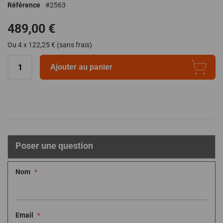
Référence
2563
de
la
489,00 €
Galerie
d’images
Ou 4 x 122,25 € (sans frais)
Ajouter au panier
Poser une question
Nom
Email