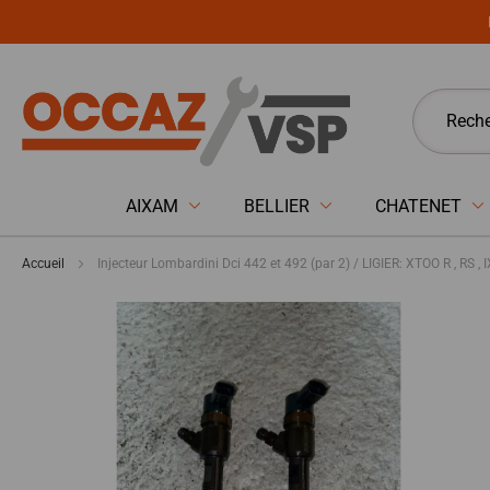
Panneau de gestion des cookies
AIXAM
BELLIER
CHATENET
Accueil
Injecteur Lombardini Dci 442 et 492 (par 2) / LIGIER: XTOO R , RS
Passer
à
la
fin
de
la
galerie
d’images