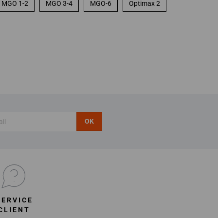
MGO 1-2
MGO 3-4
MGO-6
Optimax 2
OK
SERVICE
CLIENT