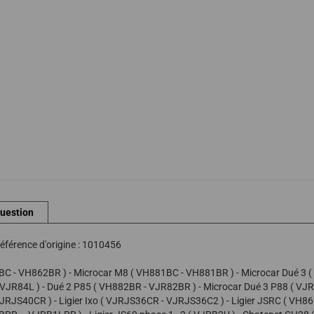
question
éférence d'origine : 1010456
C - VH862BR ) - Microcar M8 ( VH881BC - VH881BR ) - Microcar Dué 3 (
 VJR84L ) - Dué 2 P85 ( VH882BR - VJR82BR ) - Microcar Dué 3 P88 ( VJR8
VJRJS40CR ) - Ligier Ixo ( VJRJS36CR - VJRJS36C2 ) - Ligier JSRC ( VH862