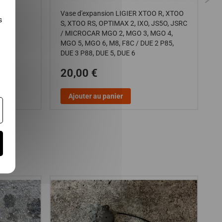
Vase d'expansion LIGIER XTOO R, XTOO
P
s
S, XTOO RS, OPTIMAX 2, IXO, JS5O, JSRC
J
/ MICROCAR MGO 2, MGO 3, MGO 4,
F
MGO 5, MGO 6, M8, F8C / DUE 2 P85,
DUE 3 P88, DUE 5, DUE 6
20,00 €
Ajouter au panier