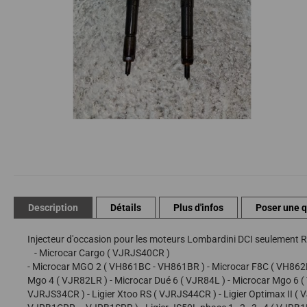
Passer
au
début
de
la
Description
Détails
Plus d'infos
Poser une 
Galerie
d’images
Injecteur d'occasion pour les moteurs Lombardini DCI seulement R
- Microcar Cargo ( VJRJS40CR )
- Microcar MGO 2 ( VH861BC - VH861BR ) - Microcar F8C ( VH862B
Mgo 4 ( VJR82LR ) - Microcar Dué 6 ( VJR84L ) - Microcar Mgo 6 (
VJRJS34CR ) - Ligier Xtoo RS ( VJRJS44CR ) - Ligier Optimax II ( 