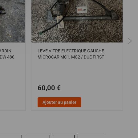
ARDINI
LEVE VITRE ELECTRIQUE GAUCHE
F
LDW 480
MICROCAR MC1, MC2 / DUE FIRST
60,00 €
Ajouter au panier