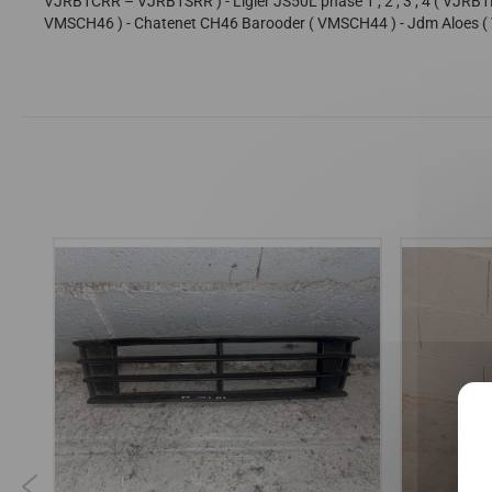
VJRB1CRR – VJRB1SRR ) - Ligier JS50L phase 1 , 2 , 3 , 4 ( VJRB
VMSCH46 ) - Chatenet CH46 Barooder ( VMSCH44 ) - Jdm Aloes ( V