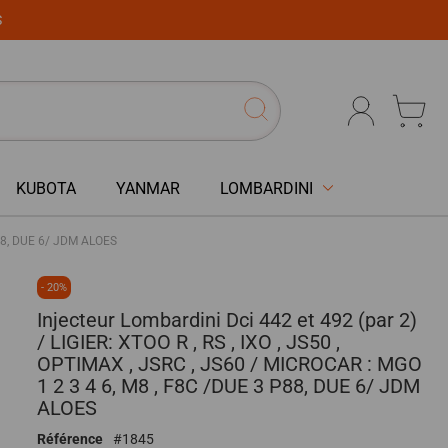
S
KUBOTA
YANMAR
LOMBARDINI
 P88, DUE 6/ JDM ALOES
- 20%
Injecteur Lombardini Dci 442 et 492 (par 2)
/ LIGIER: XTOO R , RS , IXO , JS50 ,
OPTIMAX , JSRC , JS60 / MICROCAR : MGO
1 2 3 4 6, M8 , F8C /DUE 3 P88, DUE 6/ JDM
ALOES
Référence
1845