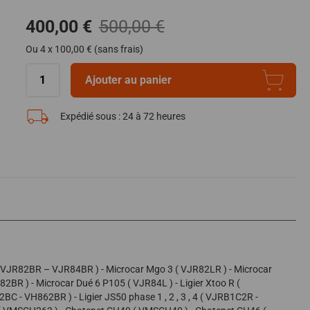
400,00 €
500,00 €
Ou 4 x 100,00 € (sans frais)
Ajouter au panier
Expédié sous :
24 à 72 heures
 VJR82BR – VJR84BR ) - Microcar Mgo 3 ( VJR82LR ) - Microcar
2BR ) - Microcar Dué 6 P105 ( VJR84L ) - Ligier Xtoo R (
BC - VH862BR ) - Ligier JS50 phase 1 , 2 , 3 , 4 ( VJRB1C2R -