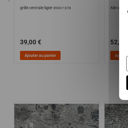
AX
grille centrale ligier xtoo r s rs
Aile avant
39,00 €
52,00
Ajouter au panier
Ajouter