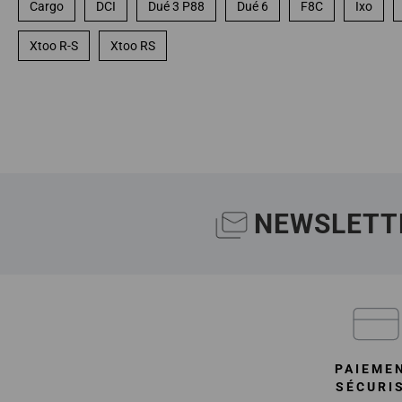
Cargo
DCI
Dué 3 P88
Dué 6
F8C
Ixo
Xtoo R-S
Xtoo RS
NEWSLETT
PAIEME
SÉCURI