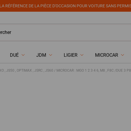
LA RÉFÉRENCE DE LA PIÈCE D'OCCASION POUR VOITURE SANS PERMI
DUÉ
JDM
LIGIER
MICROCAR
 , IXO , JS50 , OPTIMAX , JSRC , JS60 / MICROCAR : MGO 1 2 3 4 6, M8 , F8C /DUE 3