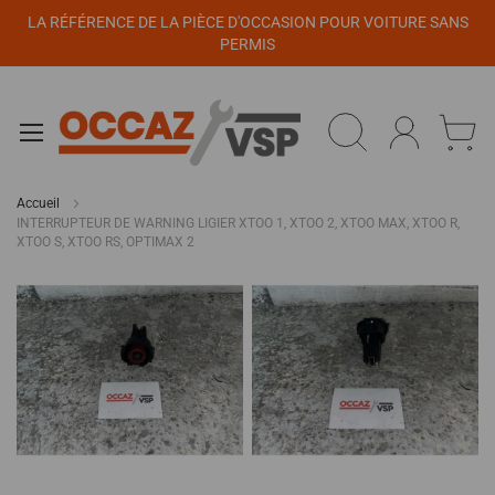
Panneau de gestion des cookies
LA RÉFÉRENCE DE LA PIÈCE D'OCCASION POUR VOITURE SANS
PERMIS
Accueil
INTERRUPTEUR DE WARNING LIGIER XTOO 1, XTOO 2, XTOO MAX, XTOO R,
XTOO S, XTOO RS, OPTIMAX 2
Passer
à
la
fin
de
la
galerie
d’images
Passer