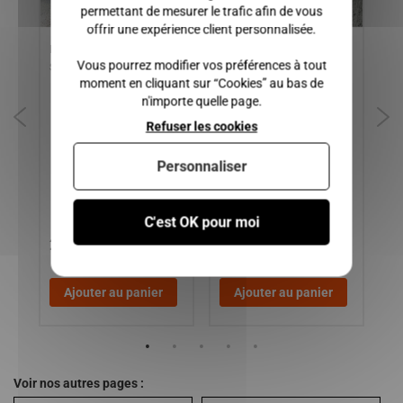
permettant de mesurer le trafic afin de vous
offrir une expérience client personnalisée.
Hayon Ligier XTOO MAX R
CREMAILLERE DE
PO
Vous pourrez modifier vos préférences à tout
S
DIRECTION LIGIER JS50 ET
LI
moment en cliquant sur “Cookies” au bas de
 ,
JS50L ( PHASE 2 et 3,
BE
n'importe quelle page.
ro4
premier montage ) /
MICROCAR MGO 4/5, MGO
Refuser les cookies
6 ( premier montage ) /
DUE 3/5 P88, DUE 6 (
Personnaliser
premier montage )
C'est OK pour moi
280,00 €
150,00 €
7
Ajouter au panier
Ajouter au panier
Voir nos autres pages :