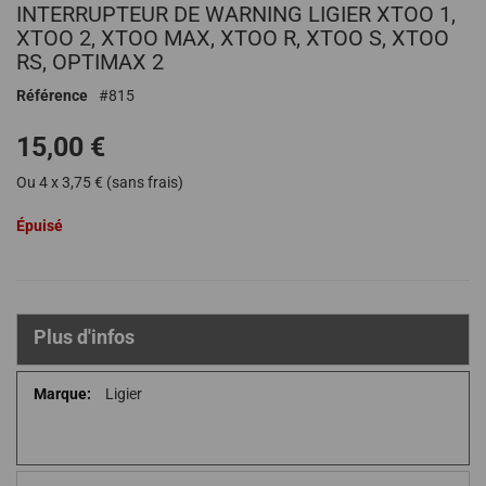
INTERRUPTEUR DE WARNING LIGIER XTOO 1,
au
début
XTOO 2, XTOO MAX, XTOO R, XTOO S, XTOO
de
RS, OPTIMAX 2
la
Référence
815
Galerie
d’images
15,00 €
Ou 4 x 3,75 € (sans frais)
Épuisé
Plus d'infos
Plus
Ligier
d'infos