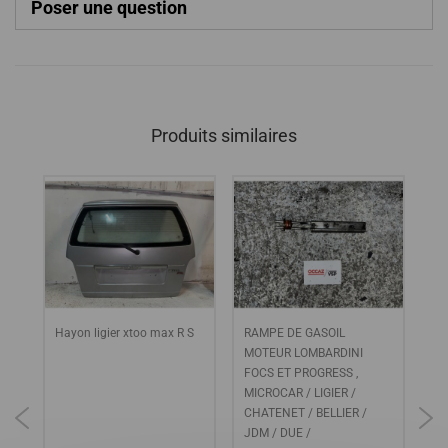
Poser une question
Produits similaires
Hayon ligier xtoo max R S
RAMPE DE GASOIL
RA
X
MOTEUR LOMBARDINI
D'
FOCS ET PROGRESS ,
MO
MICROCAR / LIGIER /
FO
CHATENET / BELLIER /
XT
JDM / DUE /
MA