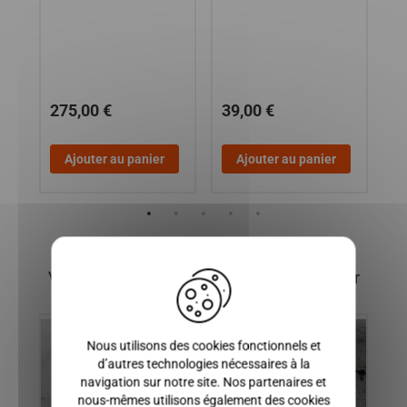
XT
JS
MG
MG
275,00 €
39,00 €
2
Ajouter au panier
Ajouter au panier
X
Vous pourriez également être intéressé par
Nous utilisons des cookies fonctionnels et
d’autres technologies nécessaires à la
navigation sur notre site. Nos partenaires et
nous-mêmes utilisons également des cookies