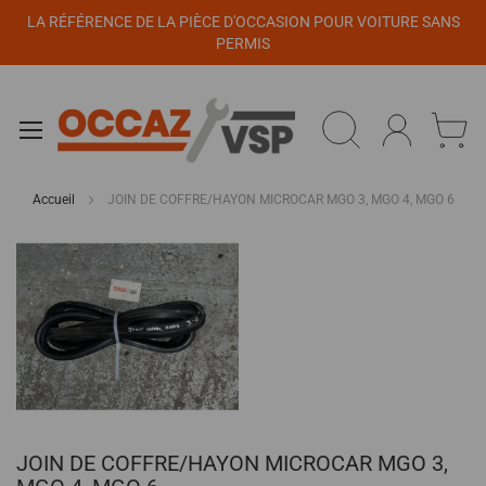
Panneau de gestion des cookies
LA RÉFÉRENCE DE LA PIÈCE D'OCCASION POUR VOITURE SANS
PERMIS
Accueil
JOIN DE COFFRE/HAYON MICROCAR MGO 3, MGO 4, MGO 6
Passer
à
la
fin
de
la
galerie
d’images
Passer
JOIN DE COFFRE/HAYON MICROCAR MGO 3,
au
début