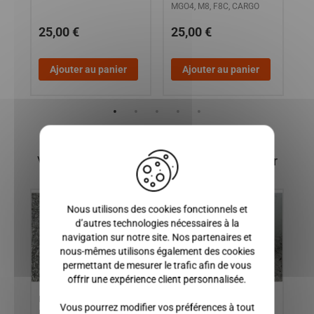
MGO4, M8, F8C, CARGO
25,00 €
25,00 €
1
Ajouter au panier
Ajouter au panier
X
Vous pourriez également être intéressé par
Nous utilisons des cookies fonctionnels et
d’autres technologies nécessaires à la
navigation sur notre site. Nos partenaires et
nous-mêmes utilisons également des cookies
permettant de mesurer le trafic afin de vous
offrir une expérience client personnalisée.
BOITIER FILTRE A HUILE
FEU ARRIERE GAUCHE
EN
Vous pourrez modifier vos préférences à tout
POUR MOTEUR YANMAR,
MICROCAR MGO 1, MGO 2
D'