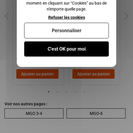
moment en cliquant sur “Cookies” au bas de
MICROCAR / JDM / BELLIER
GA
n'importe quelle page.
/ CHATENET
6 
Refuser les cookies
Personnaliser
C'est OK pour moi
40,00 €
95,00 €
3
Ajouter au panier
Ajouter au panier
Voir nos autres pages :
MGO 3-4
MGO-6