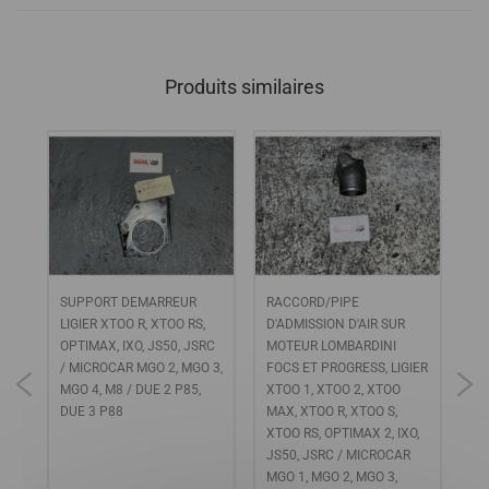
Produits similaires
SUPPORT DEMARREUR
RACCORD/PIPE
Ja
MGO
LIGIER XTOO R, XTOO RS,
D'ADMISSION D'AIR SUR
Lo
OPTIMAX, IXO, JS50, JSRC
MOTEUR LOMBARDINI
49
/ MICROCAR MGO 2, MGO 3,
FOCS ET PROGRESS, LIGIER
/ 
MGO 4, M8 / DUE 2 P85,
XTOO 1, XTOO 2, XTOO
BE
E 6
DUE 3 P88
MAX, XTOO R, XTOO S,
C
XTOO RS, OPTIMAX 2, IXO,
JS50, JSRC / MICROCAR
MGO 1, MGO 2, MGO 3,