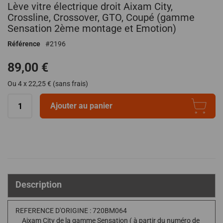
Lève vitre électrique droit Aixam City,
au
début
Crossline, Crossover, GTO, Coupé (gamme
de
Sensation 2ème montage et Emotion)
la
Référence
2196
Galerie
d’images
89,00 €
Ou 4 x 22,25 € (sans frais)
Ajouter au panier
Description
REFERENCE D'ORIGINE : 720BM064
Aixam City de la gamme Sensation ( à partir du numéro de