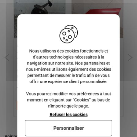
X
PORTE MOYEU GAUCHE
aile gauche aixam city
ja
Nous utilisons des cookies fonctionnels et
AIXAM 300, 400sl, 500sl,
coupe crossline crossover
d’autres technologies nécessaires à la
400evo, 400.4, 500.4,
sensation
navigation sur notre site. Nos partenaires et
2
500.5, A721, A741, A751,
nous-mêmes utilisons également des cookies
CITY, CROSSLINE,
permettant de mesurer le trafic afin de vous
ROADLINE, SCOUTY
offrir une expérience client personnalisée.
75,00 €
50,00 €
8
Vous pourrez modifier vos préférences à tout
moment en cliquant sur “Cookies” au bas de
Ajouter au panier
Ajouter au panier
n'importe quelle page.
Refuser les cookies
Personnaliser
Voir nos autres pages :