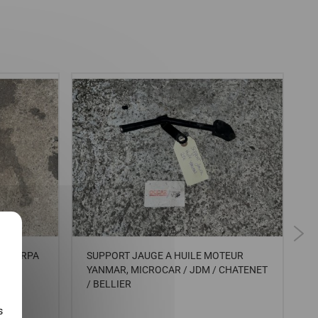
X
R SHERPA
SUPPORT JAUGE A HUILE MOTEUR
C
O 1 /
YANMAR, MICROCAR / JDM / CHATENET
/
INO,
/ BELLIER
LLIER
s
...