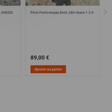
, XHEOS
Pivot Porte moyeu Droit Jdm titane 1-2-3
R
T
P
C
M
89,00 €
Ajouter au panier