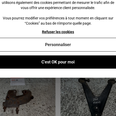
utilisons également des cookies permettant de mesurer le trafic afin de
 €
89,00 €
vous offrir une expérience client personnalisée.
Vous pourrez modifier vos préférences à tout moment en cliquant sur
 au panier
Ajouter au panier
“Cookies” au bas de n'importe quelle page.
Refuser les cookies
Personnaliser
Vous pourriez également être intéressé par
C'est OK pour moi