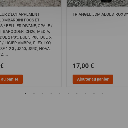
EUR D'ECHAPPEMENT
TRIANGLE JDM ALOES, ROXSY
LOMBARDINI FOCS ET
 / BELLIER DIVANE, OPALE /
 BAROODER, CH26, MEDIA,
DUE 2 P85, DUE 3 P88, DUE 6,
 / LIGIER AMBRA, FLEX, IXO,
E 1 2 3 , JS60, JSRC, NOVA,
, ...
 €
17,00 €
 au panier
Ajouter au panier