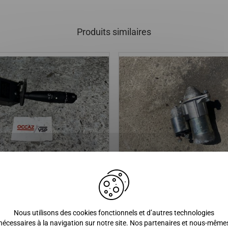
Produits similaires
d'essuie glace
Demarreur Yanmar, MICROCA
1-2, MC1, MC2, HIGHLAND, MG
CHATENET BAROODER, SPEED
Nous utilisons des cookies fonctionnels et d’autres technologies
CH26, CH32, CH33, CH39 / BE
nécessaires à la navigation sur notre site. Nos partenaires et nous-même
VX550, VX650, DIVANE, OPALE, 