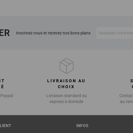
ER
Inscrivez-vous et recevez nos bons plans
NT
LIVRAISON AU
SÉ
CHOIX
 Paypal
Livraison standard ou
Contact
express à domicile
au ven
LIENT
INFOS