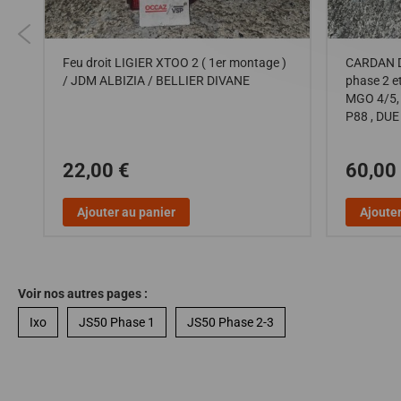
Feu droit LIGIER XTOO 2 ( 1er montage )
CARDAN D
/ JDM ALBIZIA / BELLIER DIVANE
phase 2 e
MGO 4/5, 
P88 , DUE
22,00 €
60,00
Ajouter au panier
Ajouter
Voir nos autres pages :
Ixo
JS50 Phase 1
JS50 Phase 2-3