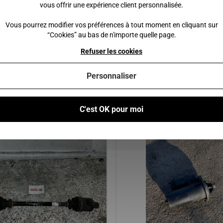
vous offrir une expérience client personnalisée.
MGO 1 2 3 4 6
 €
30,00 €
Vous pourrez modifier vos préférences à tout moment en cliquant sur
“Cookies” au bas de n'importe quelle page.
 au panier
Ajouter au panier
Refuser les cookies
Personnaliser
Vous pourriez également être intéressé par
C'est OK pour moi