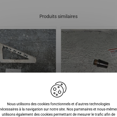
Produits similaires
 DE PARE CHOC ARRIERE
Cône support variateur moteur
XO
lombardini dci / DUE 2 P85, DU
Nous utilisons des cookies fonctionnels et d’autres technologies
DUE 6 / LIGIER IXO, JS50 PHASE
nécessaires à la navigation sur notre site. Nos partenaires et nous-même
JS60, JSRC, OPTIMAX 2, XTOO 
utilisons également des cookies permettant de mesurer le trafic afin de
XTOO RS / MICROCAR CARGO, 