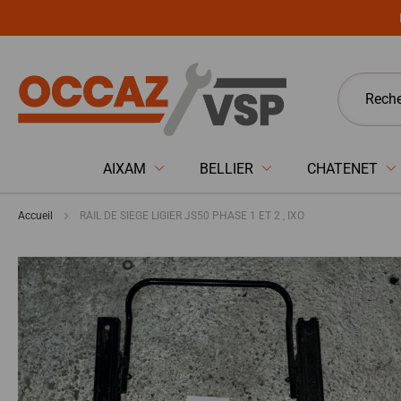
Panneau de gestion des cookies
AIXAM
BELLIER
CHATENET
Accueil
RAIL DE SIEGE LIGIER JS50 PHASE 1 ET 2 , IXO
Passer
à
la
fin
de
la
galerie
d’images