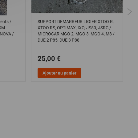
ents /
SUPPORT DEMARREUR LIGIER XTOO R,
S
JDM
XTOO RS, OPTIMAX, IXO, JS50, JSRC /
/
 NOVA /
MICROCAR MGO 2, MGO 3, MGO 4, M8 /
I
DUE 2 P85, DUE 3 P88
X
C
25,00 €
Ajouter au panier