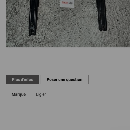
Passer
au
début
de
Plus d'infos
Poser une question
la
Galerie
Plus
Marque
Ligier
d’images
d'infos