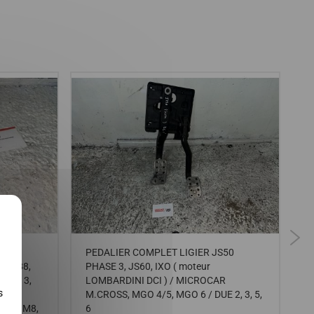
X
PEDALIER COMPLET LIGIER JS50
l
E 3 P88,
PHASE 3, JS60, IXO ( moteur
 1-2 3,
LOMBARDINI DCI ) / MICROCAR
s
R-S,
M.CROSS, MGO 4/5, MGO 6 / DUE 2, 3, 5,
F8C, M8,
6