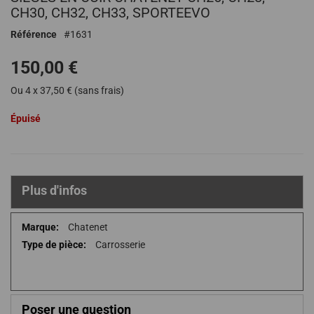
début
CH30, CH32, CH33, SPORTEEVO
de
Référence
1631
la
Galerie
150,00 €
d’images
Ou 4 x 37,50 € (sans frais)
Épuisé
Plus d'infos
Plus
Chatenet
d'infos
Carrosserie
Poser une question