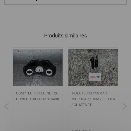
Produits similaires
T
COMPTEUR CHATENET 26
INJECTEURS YANMAR ,
SU
CH28 CH 30 CH32 075498
MICROCAR / JDM / BELLIER
MO
/ CHATENET
MI
CH