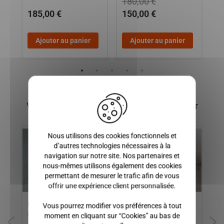
180,00 €
185,00 €
150,00 €
3
Ajouter au panier
Ajouter au panier
X
Vous pourriez également être intéressé par
Nous utilisons des cookies fonctionnels et
d’autres technologies nécessaires à la
navigation sur notre site. Nos partenaires et
nous-mêmes utilisons également des cookies
permettant de mesurer le trafic afin de vous
offrir une expérience client personnalisée.
RADIATEUR MICROCAR,
CUSTODE VITRE
CH
Vous pourrez modifier vos préférences à tout
JDM
CHATENET, JDM, BELLIER
DROITE/PASSAGER
DR
moment en cliquant sur “Cookies” au bas de