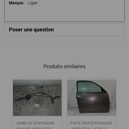
Plus
Ligier
d'infos
Poser une question
Produits similaires
NT
JAMBE DE SUSPENSION
PORTE DROITE/PASSAGER
SU