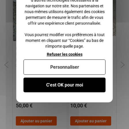
d’autres technologies nécessaires à la
navigation sur notre site. Nos partenaires et
nous-mêmes utilisons également des cookies
permettant de mesurer le trafic afin de vous
offrir une expérience client personnalisée.
Vous pourrez modifier vos préférences à tout
moment en cliquant sur “Cookies” au bas de
CHARNIERE DE PORTE
Co
n'importe quelle page.
DURITE SUPERIEURE DE
ASE
GAUCHE LIGIER JS50,
Refuser les cookies
RADIATEUR/REFROIDISSEMENT
JS50L JS60 / MICROCAR
LIGIER NOVA, BE-UP, BE-TWO,
MGO 3, MGO 4/5, MGO 6 /
XTOO 1-2, XTOO MAX
Personnaliser
DUE 2 P85, DUE 3/5, DUE 6
C'est OK pour moi
50,00 €
10,00 €
1
Ajouter au panier
Ajouter au panier