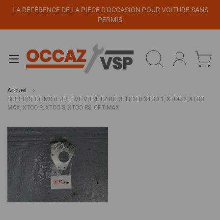
Panneau de gestion des cookies
LA RÉFÉRENCE DE LA PIÈCE D'OCCASION POUR VOITURE SANS
PERMIS
Accueil
SUPPORT DE MOTEUR LEVE VITRE GAUCHE LIGIER XTOO 1, XTOO 2, XTOO
MAX, XTOO R, XTOO S, XTOO RS, OPTIMAX
Passer
à
la
fin
de
la
galerie
d’images
Passer