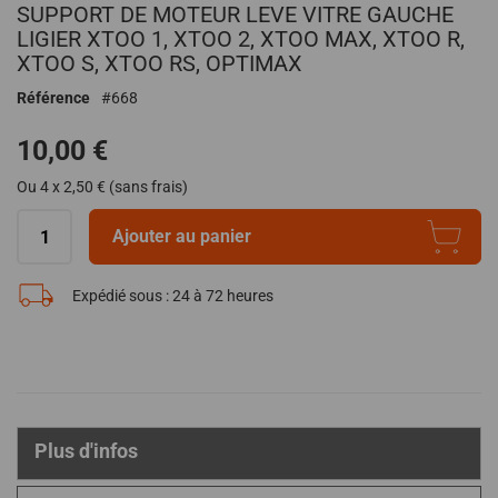
SUPPORT DE MOTEUR LEVE VITRE GAUCHE
au
début
LIGIER XTOO 1, XTOO 2, XTOO MAX, XTOO R,
de
XTOO S, XTOO RS, OPTIMAX
la
Référence
668
Galerie
d’images
10,00 €
Ou 4 x 2,50 € (sans frais)
Ajouter au panier
Expédié sous :
24 à 72 heures
Plus d'infos