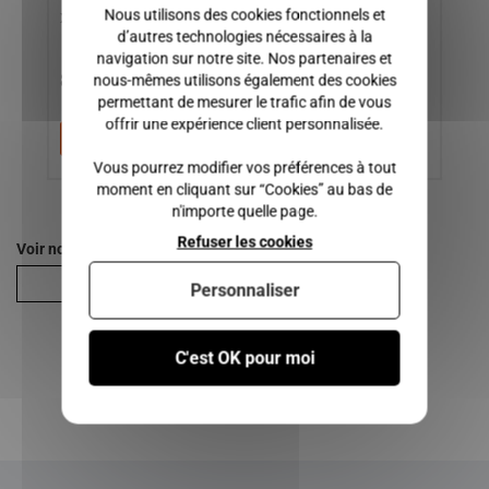
Nous utilisons des cookies fonctionnels et
XTOO MAX, XTOO R-S, ...
d’autres technologies nécessaires à la
navigation sur notre site. Nos partenaires et
8,00 €
75,00 €
4
nous-mêmes utilisons également des cookies
permettant de mesurer le trafic afin de vous
offrir une expérience client personnalisée.
Ajouter au panier
Ajouter au panier
Vous pourrez modifier vos préférences à tout
moment en cliquant sur “Cookies” au bas de
n'importe quelle page.
Refuser les cookies
Voir nos autres pages :
M8
Personnaliser
C'est OK pour moi