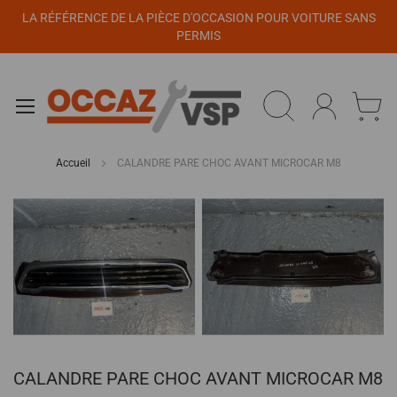
Panneau de gestion des cookies
LA RÉFÉRENCE DE LA PIÈCE D'OCCASION POUR VOITURE SANS
PERMIS
Accueil
CALANDRE PARE CHOC AVANT MICROCAR M8
Passer
à
la
fin
de
la
galerie
d’images
Passer
CALANDRE PARE CHOC AVANT MICROCAR M8
au
début