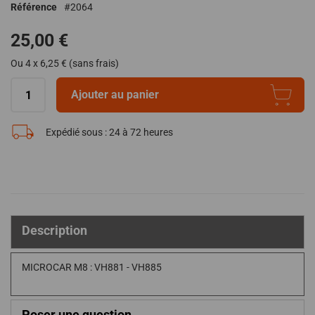
Référence
2064
de
la
25,00 €
Galerie
d’images
Ou 4 x 6,25 € (sans frais)
Ajouter au panier
Expédié sous :
24 à 72 heures
Description
MICROCAR M8 : VH881 - VH885
Poser une question