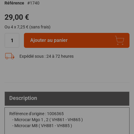
Référence
1740
de
la
29,00 €
Galerie
d’images
Ou 4 x 7,25 € (sans frais)
Ajouter au panier
Expédié sous :
24 à 72 heures
Description
Référence d'origine : 1006365
- Microcar Mgo 1 , 2 ( VH861 - VH865 )
- Microcar M8 ( VH881 - VH885 )