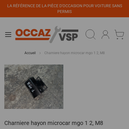
Panneau de gestion des cookies
LA RÉFÉRENCE DE LA PIÈCE D'OCCASION POUR VOITURE SANS
PERMIS
Accueil
Charniere hayon microcar mgo 1 2, M8
Passer
à
la
fin
de
la
galerie
d’images
Passer
Charniere hayon microcar mgo 1 2, M8
au
début