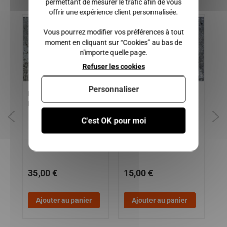
permettant de mesurer le trafic afin de vous
offrir une expérience client personnalisée.
Vous pourrez modifier vos préférences à tout
moment en cliquant sur “Cookies” au bas de
n'importe quelle page.
Refuser les cookies
Personnaliser
IR
FREIN A MAIN MICROCAR
SUPPORT D'ARBRE A
CA
MC1, MC2 4
CAMES MOTEUR
MO
 et
LOMBARDINI DCI LDW 442,
MI
C'est OK pour moi
DUE
LDW 492, LDW 492 EURO 4
CH
 6
35,00 €
15,00 €
1
Ajouter au panier
Ajouter au panier