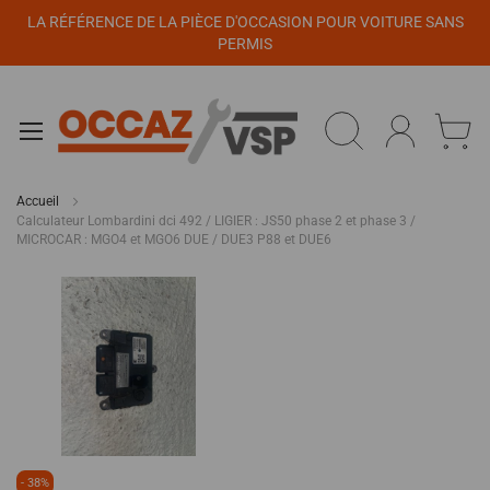
Panneau de gestion des cookies
LA RÉFÉRENCE DE LA PIÈCE D'OCCASION POUR VOITURE SANS
PERMIS
Accueil
Calculateur Lombardini dci 492 / LIGIER : JS50 phase 2 et phase 3 /
MICROCAR : MGO4 et MGO6 DUE / DUE3 P88 et DUE6
Passer
à
la
fin
de
la
galerie
d’images
Passer
- 38%