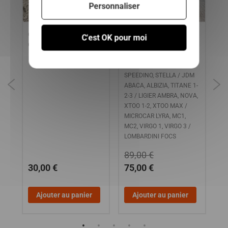
Personnaliser
CAR
CHARNIERE DE HAYON
Variateur Moteur avant
AM
C'est OK pour moi
R
GAUCHE LIGIER AMBRA
2008, BELLIER DIVANE,
LI
JADE, OPALE / CHATENET
MI
OO
BAROODER, MEDIA,
SPEEDINO, STELLA / JDM
ABACA, ALBIZIA, TITANE 1-
2-3 / LIGIER AMBRA, NOVA,
XTOO 1-2, XTOO MAX /
MICROCAR LYRA, MC1,
MC2, VIRGO 1, VIRGO 3 /
LOMBARDINI FOCS
89,00 €
30,00 €
75,00 €
5
Ajouter au panier
Ajouter au panier