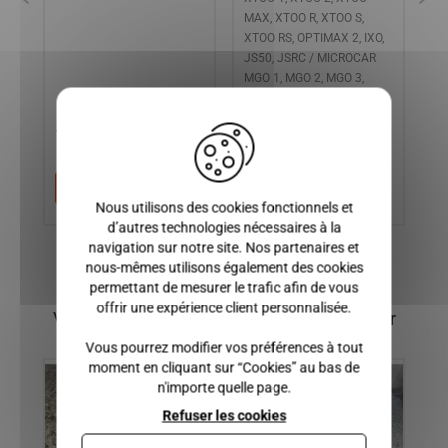
,
MAX, XTOO R, XTOO S,
XTOO RS, OPTIMAX 2, IXO,
JS50, JSRC / MICROCAR
MGO 1, MGO 2, MGO 3,
MGO4, M8, F8C, CARGO
X
150,00 €
25,00 €
1
Ajouter au panier
Ajouter au panier
Nous utilisons des cookies fonctionnels et
d’autres technologies nécessaires à la
navigation sur notre site. Nos partenaires et
nous-mêmes utilisons également des cookies
permettant de mesurer le trafic afin de vous
offrir une expérience client personnalisée.
Vous pourriez également être intéressé par
Vous pourrez modifier vos préférences à tout
moment en cliquant sur “Cookies” au bas de
n'importe quelle page.
Refuser les cookies