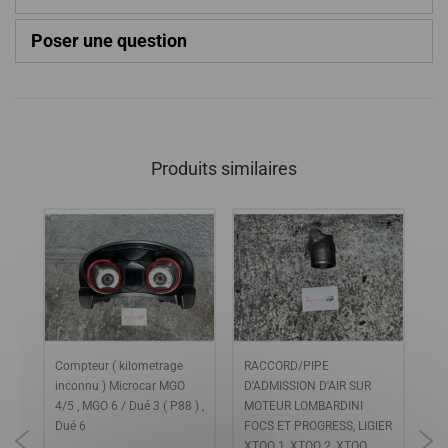
Poser une question
Produits similaires
Compteur ( kilometrage
RACCORD/PIPE
Co
inconnu ) Microcar MGO
D'ADMISSION D'AIR SUR
an
4/5 , MGO 6 / Dué 3 ( P88 ) ,
MOTEUR LOMBARDINI
VE
LA
Dué 6
FOCS ET PROGRESS, LIGIER
SA
XTOO 1, XTOO 2, XTOO