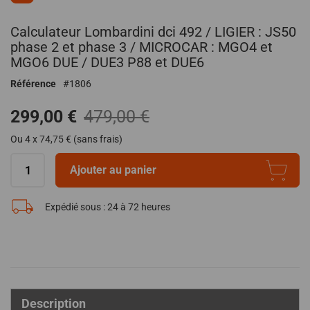
au
début
Calculateur Lombardini dci 492 / LIGIER : JS50
de
phase 2 et phase 3 / MICROCAR : MGO4 et
la
MGO6 DUE / DUE3 P88 et DUE6
Galerie
d’images
Référence
1806
299,00 €
479,00 €
Ou 4 x 74,75 € (sans frais)
Ajouter au panier
Expédié sous :
24 à 72 heures
Description