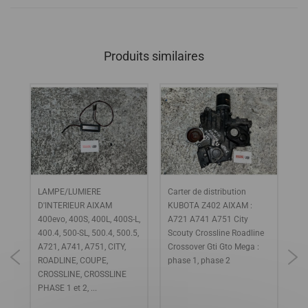
Produits similaires
LAMPE/LUMIERE
Carter de distribution
Br
XAM
D'INTERIEUR AIXAM
KUBOTA Z402 AIXAM :
Tr
400evo, 400S, 400L, 400S-L,
A721 A741 A751 City
AI
1,
400.4, 500-SL, 500.4, 500.5,
Scouty Crossline Roadline
40
A721, A741, A751, CITY,
Crossover Gti Gto Mega :
A7
ROADLINE, COUPE,
phase 1, phase 2
RO
CROSSLINE, CROSSLINE
CR
PHASE 1 et 2, ...
im