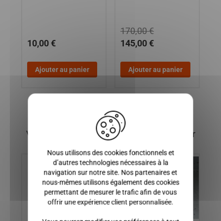
170,00 €
10,00 €
145,00 €
9
Ajouter au panier
Ajouter au panier
X
Vous pourriez également être intéressé par
Nous utilisons des cookies fonctionnels et
d’autres technologies nécessaires à la
navigation sur notre site. Nos partenaires et
nous-mêmes utilisons également des cookies
permettant de mesurer le trafic afin de vous
offrir une expérience client personnalisée.