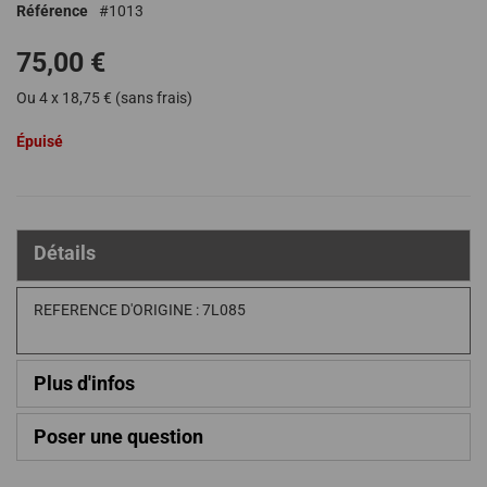
Référence
1013
de
la
75,00 €
Galerie
d’images
Ou 4 x 18,75 € (sans frais)
Épuisé
Détails
REFERENCE D'ORIGINE : 7L085
Plus d'infos
Poser une question