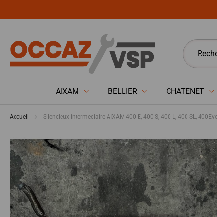
Panneau de gestion des cookies
AIXAM
BELLIER
CHATENET
Accueil
Silencieux intermediaire AIXAM 400 E, 400 S, 400 L, 400 SL, 400Evo
Passer
à
la
fin
de
la
galerie
d’images