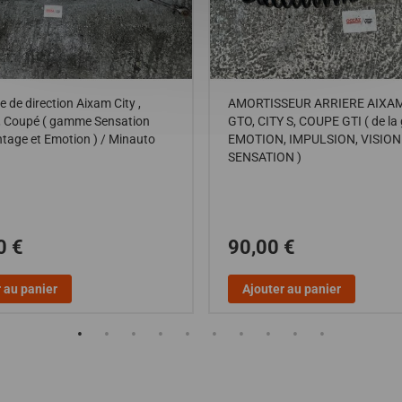
e de direction Aixam City ,
AMORTISSEUR ARRIERE AIXAM
 , Coupé ( gamme Sensation
GTO, CITY S, COUPE GTI ( de l
age et Emotion ) / Minauto
EMOTION, IMPULSION, VISION 
SENSATION )
0 €
90,00 €
 au panier
Ajouter au panier