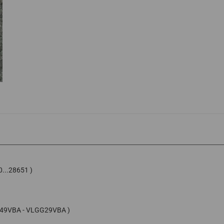
0...28651 )
F49VBA - VLGG29VBA )