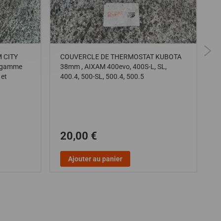
 CITY
COUVERCLE DE THERMOSTAT KUBOTA
C
a gamme
38mm , AIXAM 400evo, 400S-L, SL,
C
et
400.4, 500-SL, 500.4, 500.5
,
20,00 €
Ajouter au panier