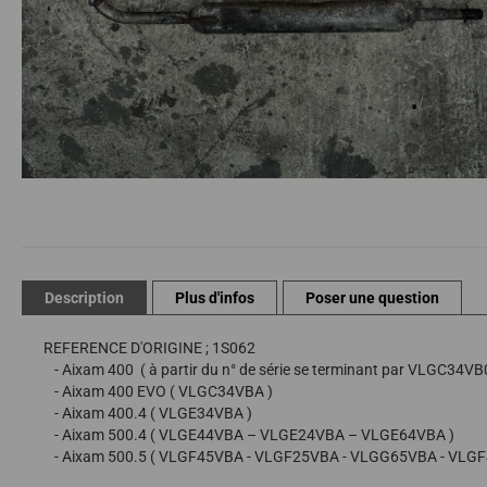
Passer
au
début
de
Description
Plus d'infos
Poser une question
la
Galerie
REFERENCE D'ORIGINE ; 1S062
d’images
- Aixam 400 ( à partir du n° de série se terminant par VLGC34VB
- Aixam 400 EVO ( VLGC34VBA )
- Aixam 400.4 ( VLGE34VBA )
- Aixam 500.4 ( VLGE44VBA – VLGE24VBA – VLGE64VBA )
- Aixam 500.5 ( VLGF45VBA - VLGF25VBA - VLGG65VBA - VLG