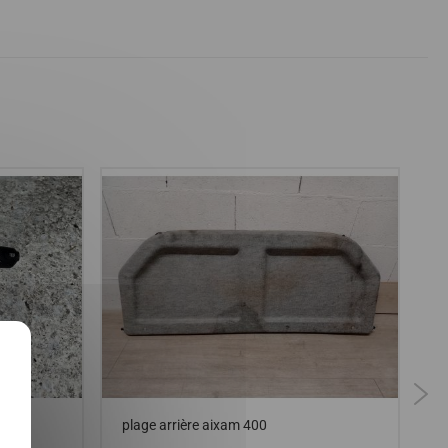
X
plage arrière aixam 400
S
5