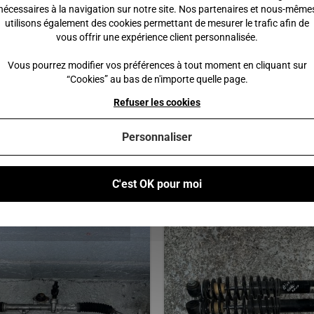
nécessaires à la navigation sur notre site. Nos partenaires et nous-même
utilisons également des cookies permettant de mesurer le trafic afin de
vous offrir une expérience client personnalisée.
Vous pourrez modifier vos préférences à tout moment en cliquant sur
 €
15,00 €
“Cookies” au bas de n'importe quelle page.
 au panier
Ajouter au panier
Refuser les cookies
Personnaliser
C'est OK pour moi
Vous pourriez également être intéressé par