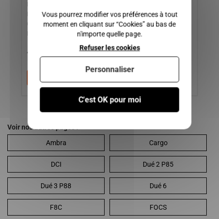
PHASE 1 2 et 3 / DUE 3,
Vous pourrez modifier vos préférences à tout
DUE 5, DUE 6 / CHATENET
moment en cliquant sur “Cookies” au bas de
CH28, CH40, CH46 /
n'importe quelle page.
BELLIER B8 / JDM ROXSY /
75,00 €
Refuser les cookies
40,00 €
50,00 €
1
Personnaliser
Ajouter au panier
Ajouter au panier
C'est OK pour moi
Voir nos autres pages :
Ambra
Cargo
DCI
Dué 2 P85
Dué 3 P88
Dué 6
F8C
FOCS