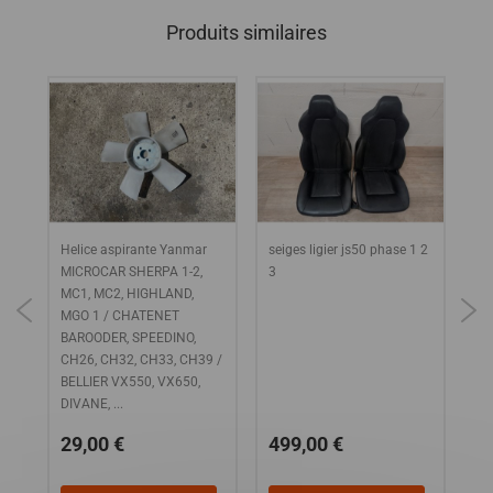
Produits similaires
Helice aspirante Yanmar
seiges ligier js50 phase 1 2
AR
MICROCAR SHERPA 1-2,
3
DR
MC1, MC2, HIGHLAND,
JS
MGO 1 / CHATENET
BAROODER, SPEEDINO,
CH26, CH32, CH33, CH39 /
BELLIER VX550, VX650,
DIVANE, ...
29,00 €
499,00 €
1