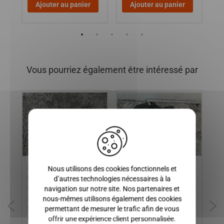
Ajouter au panier
Ajouter au panier
Vous pourriez également être intéressé par
X
Nous utilisons des cookies fonctionnels et
CAPTEUR DE TOUR
RESERVOIR DE
AR
d’autres technologies nécessaires à la
A
MOTEUR LOMBARDINI DCI,
CARBURANT MICROCAR
Lo
navigation sur notre site. Nos partenaires et
:
MICROCAR CARGO, MGO 2,
MC1, MC2, MGO 1 et 2, M8,
MI
nous-mêmes utilisons également des cookies
F8C, M8, MGO 3-4, MGO 6 /
F8C / LIGIER JSRX, FLEX
CH
permettant de mesurer le trafic afin de vous
LIGIER XTOO R, XTOO RS,
BE
offrir une expérience client personnalisée.
OPTIMAX, IXO, JSRC, JS50