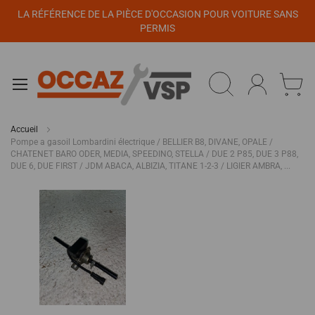
Panneau de gestion des cookies
LA RÉFÉRENCE DE LA PIÈCE D'OCCASION POUR VOITURE SANS
PERMIS
Accueil
Pompe a gasoil Lombardini électrique / BELLIER B8, DIVANE, OPALE /
CHATENET BARO ODER, MEDIA, SPEEDINO, STELLA / DUE 2 P85, DUE 3 P88,
DUE 6, DUE FIRST / JDM ABACA, ALBIZIA, TITANE 1-2-3 / LIGIER AMBRA, ...
Passer
à
la
fin
de
la
galerie
d’images