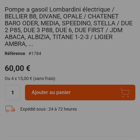
Passer
Pompe a gasoil Lombardini électrique /
au
début
BELLIER B8, DIVANE, OPALE / CHATENET
de
BARO ODER, MEDIA, SPEEDINO, STELLA / DUE
la
2 P85, DUE 3 P88, DUE 6, DUE FIRST / JDM
Galerie
ABACA, ALBIZIA, TITANE 1-2-3 / LIGIER
d’images
AMBRA, ...
Référence
1784
60,00 €
Ou 4 x 15,00 € (sans frais)
Ajouter au panier
Expédié sous :
24 à 72 heures