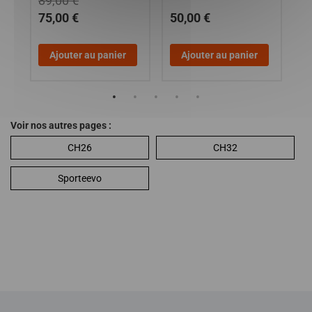
89,00 €
75,00 €
50,00 €
9
Ajouter au panier
Ajouter au panier
Voir nos autres pages :
CH26
CH32
Sporteevo