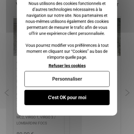
Nous utilisons des cookies fonctionnels et
Vous pourriez également être intéressé par
d’autres technologies nécessaires à la
navigation sur notre site. Nos partenaires et
nous-mêmes utilisons également des cookies
permettant de mesurer le trafic afin de vous
offrir une expérience client personnalisée.
Vous pourrez modifier vos préférences à tout
moment en cliquant sur “Cookies” au bas de
n'importe quelle page.
 (
Variateur Moteur avant
ETRIER DE FREIN ARRIERE
RE
Refuser les cookies
2008, BELLIER DIVANE,
GAUCHE CHATENET CH40,
CH
JADE, OPALE / CHATENET
CH46
PI
Personnaliser
ram
BAROODER, MEDIA,
SPEEDINO, STELLA / JDM
ABACA, ALBIZIA, TITANE 1-
C'est OK pour moi
2-3 / LIGIER AMBRA, NOVA,
XTOO 1-2, XTOO MAX /
MICROCAR LYRA, MC1,
MC2, VIRGO 1, VIRGO 3 /
LOMBARDINI FOCS