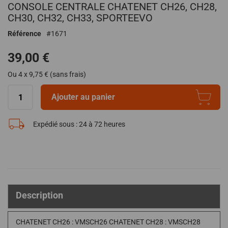
CONSOLE CENTRALE CHATENET CH26, CH28,
au
début
CH30, CH32, CH33, SPORTEEVO
de
Référence
1671
la
Galerie
39,00 €
d’images
Ou 4 x 9,75 € (sans frais)
Ajouter au panier
Expédié sous :
24 à 72 heures
Description
CHATENET CH26 : VMSCH26 CHATENET CH28 : VMSCH28