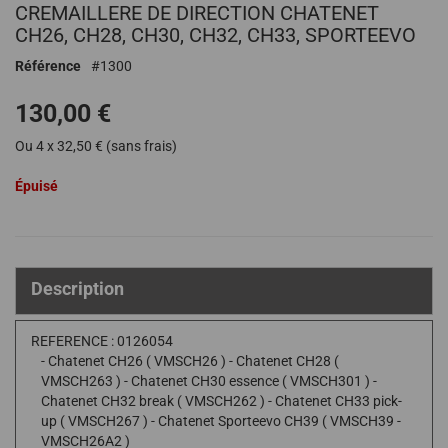
CREMAILLERE DE DIRECTION CHATENET
au
début
CH26, CH28, CH30, CH32, CH33, SPORTEEVO
de
Référence
1300
la
Galerie
130,00 €
d’images
Ou 4 x 32,50 € (sans frais)
Épuisé
Description
REFERENCE : 0126054
- Chatenet CH26 ( VMSCH26 ) - Chatenet CH28 (
VMSCH263 ) - Chatenet CH30 essence ( VMSCH301 ) -
Chatenet CH32 break ( VMSCH262 ) - Chatenet CH33 pick-
up ( VMSCH267 ) - Chatenet Sporteevo CH39 ( VMSCH39 -
VMSCH26A2 )