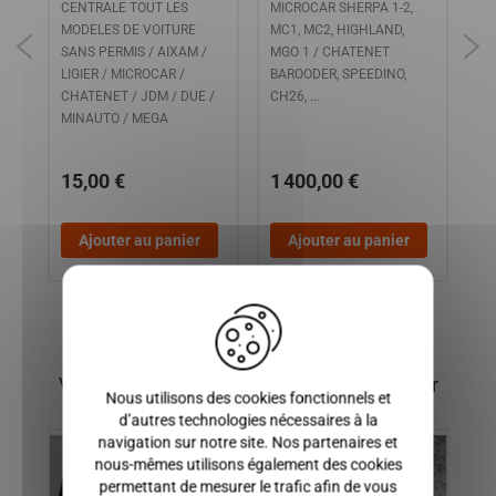
CENTRALE TOUT LES
MICROCAR SHERPA 1-2,
MO
MODELES DE VOITURE
MC1, MC2, HIGHLAND,
MI
SANS PERMIS / AIXAM /
MGO 1 / CHATENET
CH
LIGIER / MICROCAR /
BAROODER, SPEEDINO,
CHATENET / JDM / DUE /
CH26, ...
MINAUTO / MEGA
15,00 €
1 400,00 €
1
Ajouter au panier
Ajouter au panier
X
Vous pourriez également être intéressé par
Nous utilisons des cookies fonctionnels et
d’autres technologies nécessaires à la
navigation sur notre site. Nos partenaires et
nous-mêmes utilisons également des cookies
permettant de mesurer le trafic afin de vous