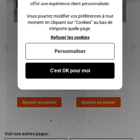
offrir une expérience client personnalisée.
Vous pourrez modifier vos préférences à tout
moment en cliquant sur “Cookies” au bas de
n'importe quelle page.
ET
Capot chatenet MEDIA,
BOITIER COMPLET DE
VI
BAROODER, SPEEDINO
THERMOSTAT MOTEUR
DR
Refuser les cookies
LOMBARDINI FOCS ET
CH
PROGRESS, MICROCAR /
Personnaliser
LIGIER / JDM / CHATENET
/ BELLIER / DUE
C'est OK pour moi
70,00 €
45,00 €
5
Ajouter au panier
Ajouter au panier
Voir nos autres pages :