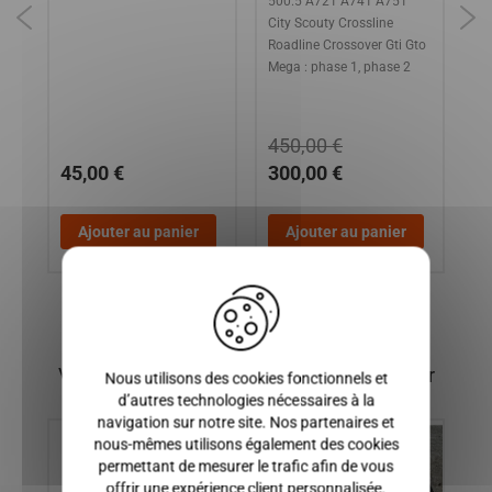
500.5 A721 A741 A751
CR
City Scouty Crossline
SE
to
Roadline Crossover Gti Gto
/ 
Mega : phase 1, phase 2
CR
450,00 €
45,00 €
300,00 €
7
Ajouter au panier
Ajouter au panier
X
Vous pourriez également être intéressé par
Nous utilisons des cookies fonctionnels et
d’autres technologies nécessaires à la
navigation sur notre site. Nos partenaires et
nous-mêmes utilisons également des cookies
permettant de mesurer le trafic afin de vous
offrir une expérience client personnalisée.