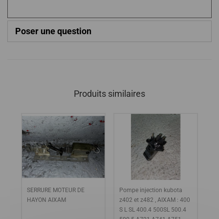
Poser une question
Produits similaires
SERRURE MOTEUR DE
Pompe injection kubota
RE
400
HAYON AIXAM
z402 et z482 , AIXAM : 400
CA
4
S L SL 400.4 500SL 500.4
CO