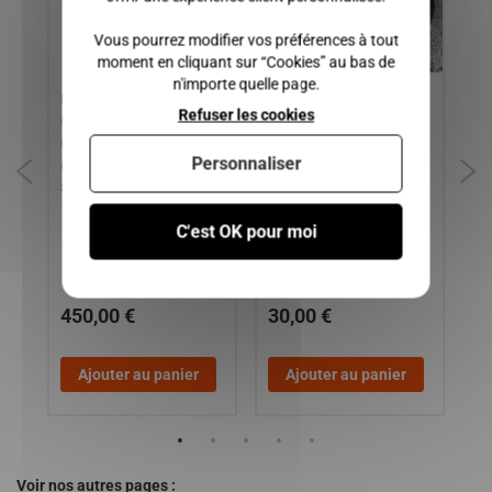
Vous pourrez modifier vos préférences à tout
moment en cliquant sur “Cookies” au bas de
n'importe quelle page.
re
Boite de vitesse AIXAM
JOIN DE PORTE GAUCHE /
Mo
Refuser les cookies
0.4
CITY CROSSLINE
CONDUCTEUR AIXAM CITY,
et
CROSSOVER COUPE GTO
CROSSOVER, COUPE,
CI
Personnaliser
(GAMME VISION,
CROSSLINE / GAMME
BE
SENSATION, EMOTION ))
SENSATION ET EMOTION
CH
C'est OK pour moi
1
450,00 €
30,00 €
1
Ajouter au panier
Ajouter au panier
Voir nos autres pages :