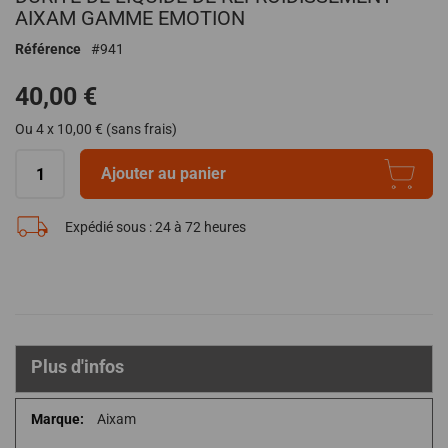
début
AIXAM GAMME EMOTION
de
Référence
941
la
Galerie
40,00 €
d’images
Ou 4 x 10,00 € (sans frais)
Ajouter au panier
Expédié sous :
24 à 72 heures
Plus d'infos
Plus
Aixam
d'infos