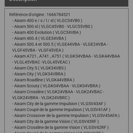
Référence d'origine : 1666784521
- Aixam 400 e / s / l / sl ( VLGC34VB0 )
- Aixam 500 sl ( VLGC45VB0 - VLGC55VB0 )
- Aixam 400 Evolution ( VLGC34VBA )
- Aixam 400.4 ( VLGE34VBA )
- Aixam 500.4 et 500.5 ( VLGE44VBA - VLGE24VBA -
VLGF45VBA - VLGF45VEA )
- Aixam A721 , A741 , A751 ( VLGK34VBAA - VLGK44VBAA
- VLGL45VBAC -VLGL45VEAC )
- Aixam City S ( VLGK34VBS )
- Aixam City ( VLGK34VBRA )
- Aixam Roadline ( VLGK44VBRA )
- Aixam Scouty ( VLGK04VBAA - VLGK04VBRA )
- Aixam Crossline ( VLGK24VBAA - VLGK24VBAC -
VLGK24VBRA - VLGK24VBRC )
- Aixam City de la gamme Impulsion ( VLGSV43AF )
- Aixam Coupé de la gamme Impulsion ( VLGSV41AF )
- Aixam Crossover de la gamme Impulsion ( VLGSV45AFA )
- Aixam City de la gamme Vision ( VLGSV43RF )
- Aixam Crossline de la gamme Vision ( VLGSV42RF )