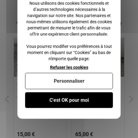
Nous utilisons des cookies fonctionnels et
d’autres technologies nécessaires à la
navigation sur notre site. Nos partenaires et
nous-mêmes utilisons également des cookies
Vous pourriez également être intéressé par
permettant de mesurer le trafic afin de vous
offrir une expérience client personnalisée.
Vous pourrez modifier vos préférences à tout
moment en cliquant sur “Cookies” au bas de
n'importe quelle page.
Refuser les cookies
Personnaliser
CLIGNOTANT ORANGE
VITRE CUSTODE GAUCHE
AI
Y,
AIXAM 300, 400sl , 500sl,
AIXAM CITY, GTO ( de la
AI
mac
gamme IMPULSION et
C'est OK pour moi
VISION )
15,00 €
65,00 €
8