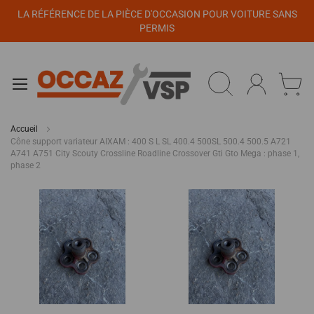
Panneau de gestion des cookies
LA RÉFÉRENCE DE LA PIÈCE D'OCCASION POUR VOITURE SANS
PERMIS
Accueil
Cône support variateur AIXAM : 400 S L SL 400.4 500SL 500.4 500.5 A721
A741 A751 City Scouty Crossline Roadline Crossover Gti Gto Mega : phase 1,
phase 2
Passer
à
la
fin
de
la
galerie
d’images