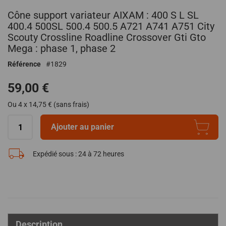
Passer
Cône support variateur AIXAM : 400 S L SL
au
début
400.4 500SL 500.4 500.5 A721 A741 A751 City
de
Scouty Crossline Roadline Crossover Gti Gto
la
Mega : phase 1, phase 2
Galerie
Référence
1829
d’images
59,00 €
Ou 4 x 14,75 € (sans frais)
Ajouter au panier
Expédié sous :
24 à 72 heures
Description