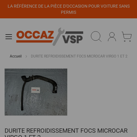
Panneau de gestion des cookies
LA RÉFÉRENCE DE LA PIÈCE D'OCCASION POUR VOITURE SANS
PERMIS
Accueil
DURITE REFROIDISSEMENT FOCS MICROCAR VIRGO 1 ET 2
Passer
à
la
fin
de
la
galerie
d’images
Passer
DURITE REFROIDISSEMENT FOCS MICROCAR
au
début