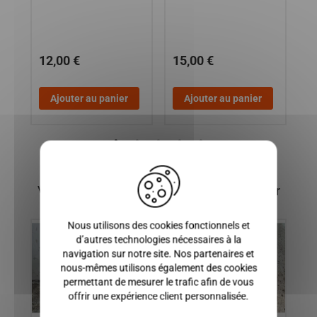
12,00 €
15,00 €
2
Ajouter au panier
Ajouter au panier
X
Vous pourriez également être intéressé par
Nous utilisons des cookies fonctionnels et
d’autres technologies nécessaires à la
navigation sur notre site. Nos partenaires et
nous-mêmes utilisons également des cookies
permettant de mesurer le trafic afin de vous
offrir une expérience client personnalisée.