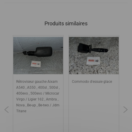
Produits similaires
Rétroviseur gauche Aixam
Commodo d'essuie glace
Po
 3
A540 , A550 , 400sl , 500sl ,
lo
400evo , 500evo / Microcar
DI
Virgo / Ligier 162 , Ambra ,
CH
Nova , Be-up , Be-two / Jdm
ME
Titane
/ 
DU
AB
2-