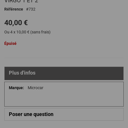
VIRGO 1 ET 2
de
Référence
732
la
Galerie
40,00 €
d’images
Ou 4 x 10,00 € (sans frais)
Épuisé
Plus d'infos
Plus
Microcar
d'infos
Poser une question