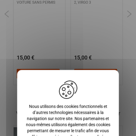
VOITURE SANS PERMIS
2, VIRGO 3
15,00 €
15,00 €
1
Ajouter au panier
Ajouter au panier
X
Nous utilisons des cookies fonctionnels et
d’autres technologies nécessaires à la
Vous pourriez également être intéressé par
navigation sur notre site. Nos partenaires et
nous-mêmes utilisons également des cookies
permettant de mesurer le trafic afin de vous