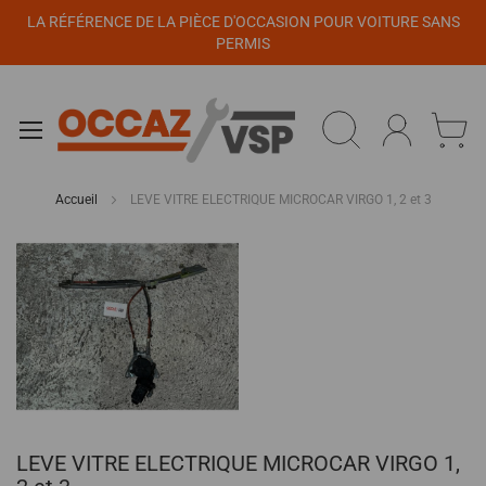
Panneau de gestion des cookies
LA RÉFÉRENCE DE LA PIÈCE D'OCCASION POUR VOITURE SANS
PERMIS
Accueil
LEVE VITRE ELECTRIQUE MICROCAR VIRGO 1, 2 et 3
Passer
à
la
fin
de
la
galerie
d’images
Passer
LEVE VITRE ELECTRIQUE MICROCAR VIRGO 1,
au
début