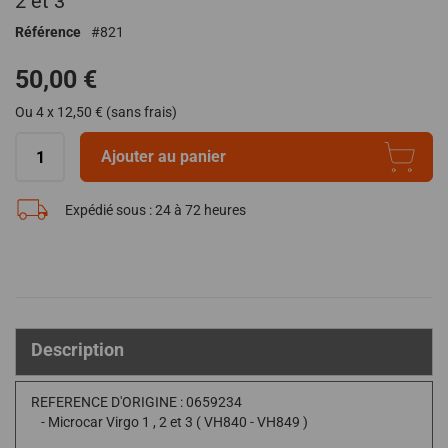
2 et 3
de
Référence
821
la
Galerie
50,00 €
d’images
Ou 4 x 12,50 € (sans frais)
Ajouter au panier
Expédié sous :
24 à 72 heures
Description
REFERENCE D'ORIGINE : 0659234
- Microcar Virgo 1 , 2 et 3 ( VH840 - VH849 )