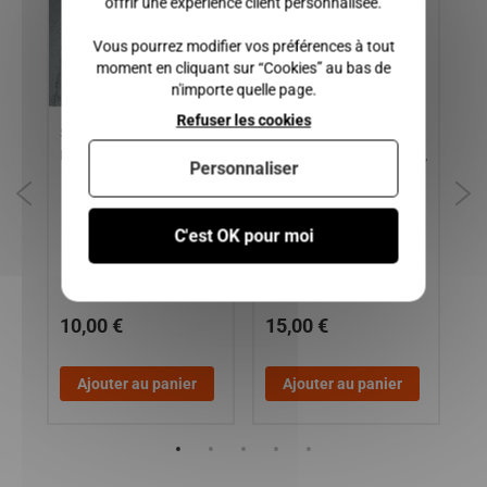
offrir une expérience client personnalisée.
Vous pourrez modifier vos préférences à tout
moment en cliquant sur “Cookies” au bas de
n'importe quelle page.
Refuser les cookies
R
SUPPORT DEMARREUR
SUPPORT MOTEUR
CH
MICROCAR VIRGO 1 ET 2
ARRIERE MICROCAR MGO 3,
GA
Personnaliser
MGO 4 / LIGIER IXO, JS50,
JS
JS50L / DUE 2 P85, DUE 3
MG
P88
DU
C'est OK pour moi
/
10,00 €
15,00 €
1
Ajouter au panier
Ajouter au panier