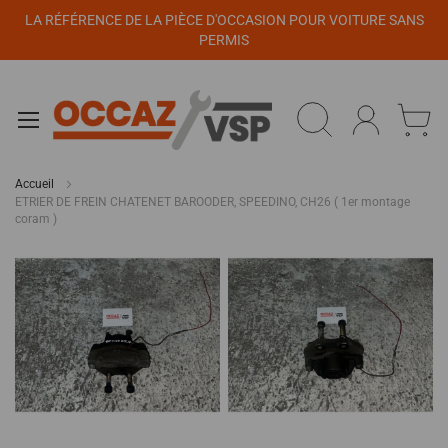
Panneau de gestion des cookies
LA RÉFÉRENCE DE LA PIÈCE D'OCCASION POUR VOITURE SANS
PERMIS
Accueil
ETRIER DE FREIN CHATENET BAROODER, SPEEDINO, CH26 ( 1er montage
coram )
Passer
à
la
fin
de
la
galerie
d’images
Passer