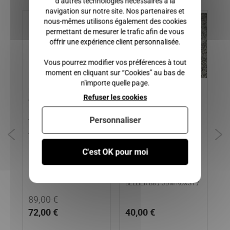
d’autres technologies nécessaires à la
navigation sur notre site. Nos partenaires et
nous-mêmes utilisons également des cookies
permettant de mesurer le trafic afin de vous
offrir une expérience client personnalisée.
Vous pourrez modifier vos préférences à tout
moment en cliquant sur “Cookies” au bas de
n'importe quelle page.
Demarreur lombardini focs
CAPTEUR DE TOUR
CA
Refuser les cookies
90 dents / CHATENET
MOTEUR LOMBARDINI DCI,
MO
MEDIA, STELLA / JDM
MICROCAR CARGO, MGO 2,
MI
Personnaliser
TITANE 1-2-3 / LIGIER
F8C, M8, MGO 3-4, MGO 6 /
CH
AMBRA, NOVA / MICROCAR
LIGIER XTOO R, XTOO RS,
LYRA, VIRGO 1
OPTIMAX, IXO, JSRC, JS50
C'est OK pour moi
PHASE 1 2 et 3 / DUE 3,
DUE 5, DUE 6 / CHATENET
CH28, CH40, CH46 /
BELLIER B8 / JDM ROXSY /
89,00 €
72,00 €
40,00 €
1