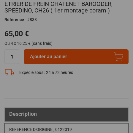
ETRIER DE FREIN CHATENET BAROODER,
au
début
SPEEDINO, CH26 ( 1er montage coram )
de
Référence
838
la
Galerie
65,00 €
d’images
Ou 4 x 16,25 € (sans frais)
Ajouter au panier
Expédié sous :
24 à 72 heures
Description
REFERENCE D'ORIGINE ; 0122019