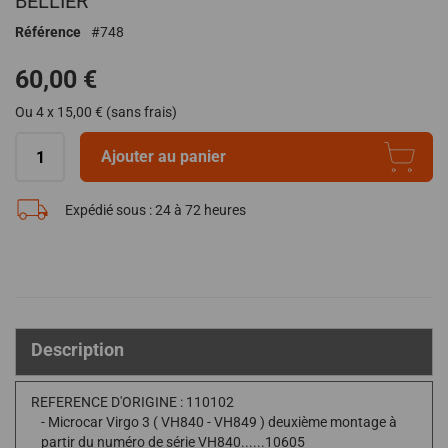
BELLIER
de
Référence
748
la
Galerie
60,00 €
d’images
Ou 4 x 15,00 € (sans frais)
Ajouter au panier
Expédié sous :
24 à 72 heures
Description
REFERENCE D'ORIGINE : 110102
- Microcar Virgo 3 ( VH840 - VH849 ) deuxième montage à
partir du numéro de série VH840......10605