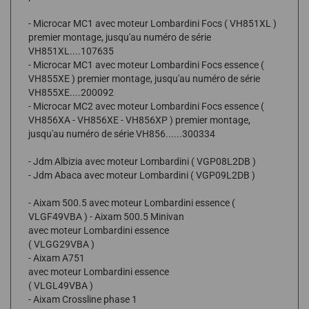
- Microcar MC1 avec moteur Lombardini Focs ( VH851XL )
premier montage, jusqu'au numéro de série
VH851XL....107635
- Microcar MC1 avec moteur Lombardini Focs essence (
VH855XE ) premier montage, jusqu'au numéro de série
VH855XE....200092
- Microcar MC2 avec moteur Lombardini Focs essence (
VH856XA - VH856XE - VH856XP ) premier montage,
jusqu'au numéro de série VH856......300334
- Jdm Albizia avec moteur Lombardini ( VGP08L2DB )
- Jdm Abaca avec moteur Lombardini ( VGP09L2DB )
- Aixam 500.5 avec moteur Lombardini essence (
VLGF49VBA ) - Aixam 500.5 Minivan
avec moteur Lombardini essence
( VLGG29VBA )
- Aixam A751
avec moteur Lombardini essence
( VLGL49VBA )
- Aixam Crossline phase 1