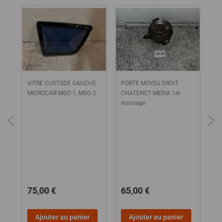
CAR
VITRE CUSTODE GAUCHE
PORTE MOYEU DROIT
Bo
R
MICROCAR MGO 1, MGO 2
CHATENET MEDIA 1er
(2
montage
(P
OO
MI
6 
6
75,00 €
65,00 €
4
Ajouter au panier
Ajouter au panier