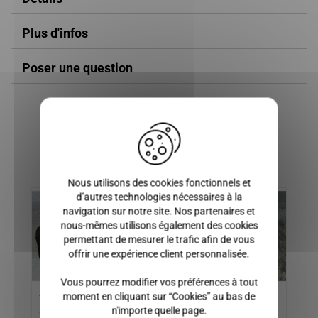
Plus d'infos
Poser une question
X
Produits similaires
Nous utilisons des cookies fonctionnels et
d’autres technologies nécessaires à la
navigation sur notre site. Nos partenaires et
nous-mêmes utilisons également des cookies
permettant de mesurer le trafic afin de vous
offrir une expérience client personnalisée.
Vous pourrez modifier vos préférences à tout
moment en cliquant sur “Cookies” au bas de
TABLEAU DE BORD
COLLECTEUR
HA
n'importe quelle page.
CHATENET MEDIA,
D'ECHAPPEMENT JDM
1,