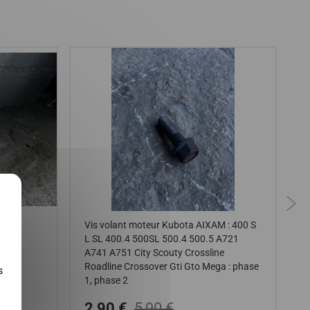
X
 721
Vis volant moteur Kubota AIXAM : 400 S
C
L SL 400.4 500SL 500.4 500.5 A721
V
A741 A751 City Scouty Crossline
Roadline Crossover Gti Gto Mega : phase
s
1, phase 2
2,90 €
5,90 €