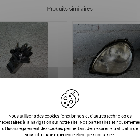
Produits similaires
ection kubota z402 et z482 ,
PHARE AVANT GAUCHE AIXAM
00 S L SL 400.4 500SL 500.4
1 A741 A751 City Scouty
Nous utilisons des cookies fonctionnels et d’autres technologies
 Roadline Crossover Gti Gto
nécessaires à la navigation sur notre site. Nos partenaires et nous-même
ase 1, phase 2
utilisons également des cookies permettant de mesurer le trafic afin de
vous offrir une expérience client personnalisée.
0 €
450,00 €
70,00 €