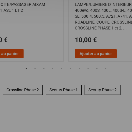
ROITE/PASSAGER AIXAM
LAMPE/LUMIERE D'INTERIEUR
HASE 1 ET 2
400evo, 400S, 400L, 400S-L, 40
SL, 500.4, 500.5, A721, A741, A
ROADLINE, COUPE, CROSSLINE
CROSSLINE PHASE 1 et 2, ...
0 €
10,00 €
 au panier
Ajouter au panier
Crossline Phase 2
Scouty Phase 1
Scouty Phase 2