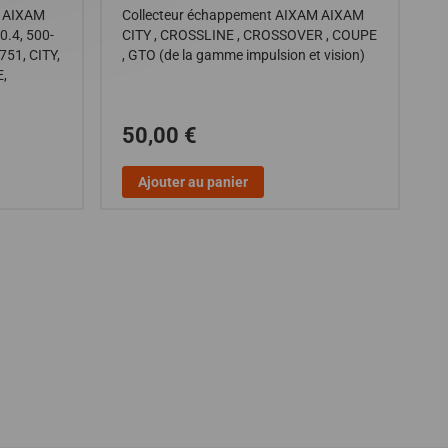
 AIXAM
Collecteur échappement AIXAM AIXAM
A
0.4, 500-
CITY , CROSSLINE , CROSSOVER , COUPE
C
751, CITY,
, GTO (de la gamme impulsion et vision)
g
,
S
50,00 €
Ajouter au panier