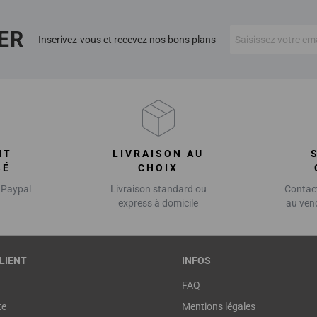
ER
Inscrivez-vous et recevez nos bons plans
NT
LIVRAISON AU
SÉ
CHOIX
 Paypal
Livraison standard ou
Contact
express à domicile
au ven
LIENT
INFOS
FAQ
te
Mentions légales