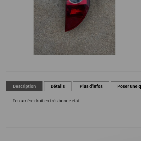
Passer
au
début
de
Description
Détails
Plus d'infos
Poser une 
la
Galerie
Feu arrière droit en très bonne état.
d’images