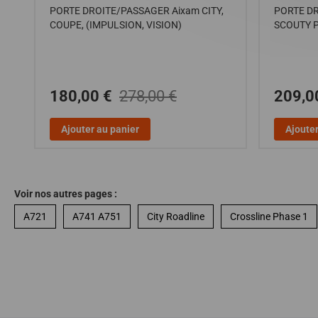
PORTE DROITE/PASSAGER Aixam CITY,
PORTE D
COUPE, (IMPULSION, VISION)
SCOUTY P
180,00 €
278,00 €
209,0
Ajouter au panier
Ajouter
Voir nos autres pages :
A721
A741 A751
City Roadline
Crossline Phase 1