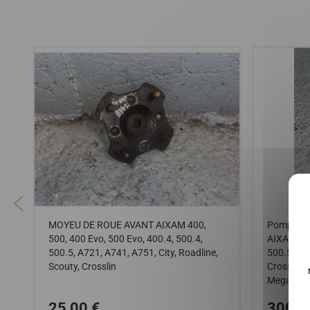
MOYEU DE ROUE AVANT AIXAM 400,
Pompe inj
500, 400 Evo, 500 Evo, 400.4, 500.4,
AIXAM : 4
500.5, A721, A741, A751, City, Roadline,
500.5 A72
Scouty, Crosslin
Crossline
Mega : ph
25,00 €
300,0