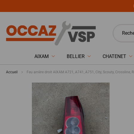
Panneau de gestion des cookies
AIXAM
BELLIER
CHATENET
Accueil
Feu arrière droit AIXAM A721, A741, A751, City, Scouty, Crossline, 
Passer
à
la
fin
de
la
galerie
d’images