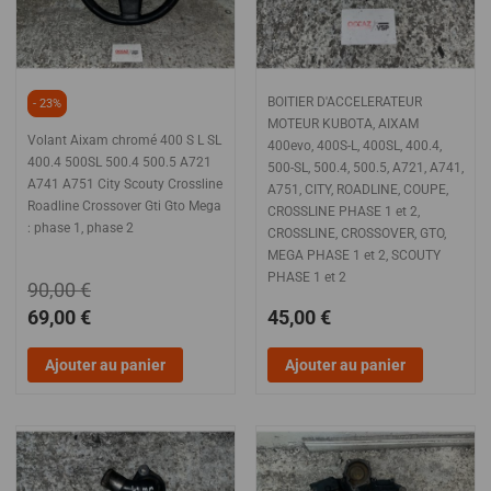
BOITIER D'ACCELERATEUR
- 23%
MOTEUR KUBOTA, AIXAM
Volant Aixam chromé 400 S L SL
400evo, 400S-L, 400SL, 400.4,
400.4 500SL 500.4 500.5 A721
500-SL, 500.4, 500.5, A721, A741,
A741 A751 City Scouty Crossline
A751, CITY, ROADLINE, COUPE,
Roadline Crossover Gti Gto Mega
CROSSLINE PHASE 1 et 2,
: phase 1, phase 2
CROSSLINE, CROSSOVER, GTO,
MEGA PHASE 1 et 2, SCOUTY
PHASE 1 et 2
90,00 €
69,00 €
45,00 €
Ajouter au panier
Ajouter au panier