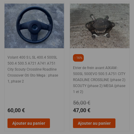
Volant 400 S L SL 400.4 500SL
- 16%
500.4 500.5 A721 A741 A751
Etrier de frein avant AIXAM :
City Scouty Crossline Roadline
500SL 500EVO 500.5 A751 CITY
Crossover Gti Gto Mega : phase
ROADLINE CROSSLINE (phase 2)
1, phase 2
SCOUTY (phase 2) MEGA (phase
1 et 2)
56,00 €
60,00 €
47,00 €
Ajouter au panier
Ajouter au panier