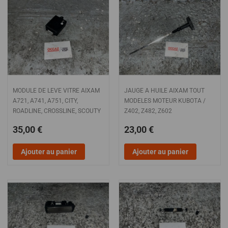
MODULE DE LEVE VITRE AIXAM
JAUGE A HUILE AIXAM TOUT
A721, A741, A751, CITY,
MODELES MOTEUR KUBOTA /
ROADLINE, CROSSLINE, SCOUTY
Z402, Z482, Z602
35,00 €
23,00 €
Ajouter au panier
Ajouter au panier