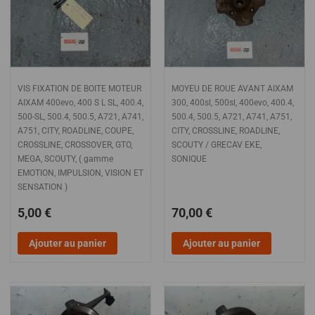
VIS FIXATION DE BOITE MOTEUR
MOYEU DE ROUE AVANT AIXAM
AIXAM 400evo, 400 S L SL, 400.4,
300, 400sl, 500sl, 400evo, 400.4,
500-SL, 500.4, 500.5, A721, A741,
500.4, 500.5, A721, A741, A751,
A751, CITY, ROADLINE, COUPE,
CITY, CROSSLINE, ROADLINE,
CROSSLINE, CROSSOVER, GTO,
SCOUTY / GRECAV EKE,
MEGA, SCOUTY, ( gamme
SONIQUE
EMOTION, IMPULSION, VISION ET
SENSATION )
5,00 €
70,00 €
Ajouter au panier
Ajouter au panier