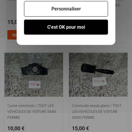
LES VEHICULES DE VOITURES
Personnaliser
SANS PERMIS
15,00 €
15,00 €
C'est OK pour moi
Ajouter au panier
Ajouter au panier
Cache commodo / TOUT LES
Commodo essuie glace / TOUT
VEHICULES DE VOITURE SANS
LES VEHICULES DE VOITURE
PERMIS
SANS PERMIS
10,00 €
15,00 €