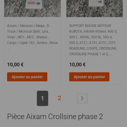
Aixam / Minauto / Mega , D-
SUPPORT BOUGIE MOTEUR
Truck / Microcar Spid , Lyra ,
KUBOTA, AIXAM 400evo, 400 S,
Virgo , MC1 , MC2 , Sherpa ,
400 L , 400SL, 500-SL, 500.4,
Cargo / Ligier 162 , Ambra , Nova
500.5, A721, A741, A751, CITY,
...
ROADLINE, COUPE, CROSSLINE,
CROSSLINE PHASE 1 et 2, ...
10,00 €
10,00 €
Ajouter au panier
Ajouter au panier
Page
2
Page
Suivant >
1
Pièce Aixam Crollsine phase 2