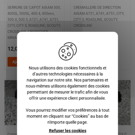
SERRURE DE CAPOT AIXAM 300,
CREMAILLERE DE DIRECTION
400SL, 500SL, 400.4, 400evo,
AIXAM A721, A741, A751, CITY,
500.4, 500.5, A721, A741, A751,
CITY S, ROADLINE, SCOUTY,
CITY, CITY S, ROADLINE, SCOUTY,
CROSSLINE
CROSSLINE, CROSSOVER,
X
MINAUTO, MEGA
12,00 €
100,00 €
Ajouter au panier
Ajouter au panier
Nous utilisons des cookies fonctionnels et
d’autres technologies nécessaires à la
navigation sur notre site. Nos partenaires et
nous-mêmes utilisons également des cookies
permettant de mesurer le trafic afin de vous
offrir une expérience client personnalisée.
Vous pourrez modifier vos préférences à tout
moment en cliquant sur “Cookies” au bas de
n'importe quelle page.
Refuser les cookies
Commodo d'essuie glace
Commodo d'essuie glace / TOUT