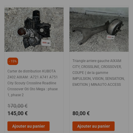
Triangle arriere gauche AIXAM
- 15%
CITY, CROSSLINE, CROSSOVER,
Carter de distribution KUBOTA
COUPE ( de la gamme
Z402 AIXAM : A721 A741 A751
IMPULSION, VISION, SENSATION,
City Scouty Crossline Roadline
EMOTION ) MINAUTO ACCESS
Crossover Gti Gto Mega : phase
1, phase 2
170,00 €
145,00 €
80,00 €
Ajouter au panier
Ajouter au panier