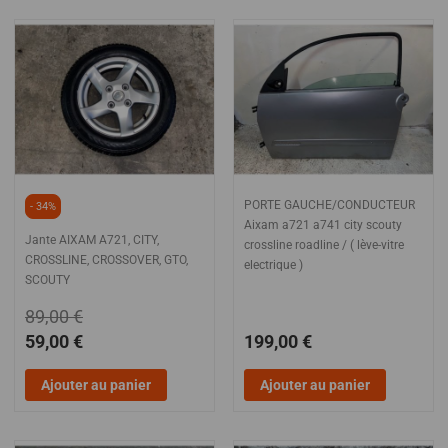
PORTE GAUCHE/CONDUCTEUR
- 34%
Aixam a721 a741 city scouty
Jante AIXAM A721, CITY,
crossline roadline / ( lève-vitre
CROSSLINE, CROSSOVER, GTO,
electrique )
SCOUTY
89,00 €
59,00 €
199,00 €
Ajouter au panier
Ajouter au panier