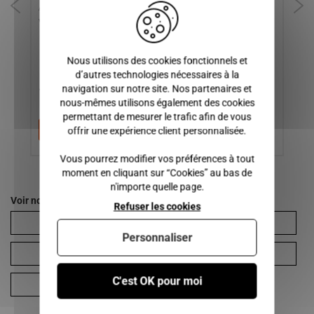
/ MICROCAR CARGO / (
FIRST / LIGIER XTOO 2,
MI
vitre electrique )
XTOO MAX, XTOO R, XTOO
S, XTOO RS, OPTIMAX 2,
JSRC
Nous utilisons des cookies fonctionnels et
55,00 €
4
d’autres technologies nécessaires à la
navigation sur notre site. Nos partenaires et
180,00 €
39,00 €
3
nous-mêmes utilisons également des cookies
permettant de mesurer le trafic afin de vous
Ajouter au panier
Ajouter au panier
offrir une expérience client personnalisée.
Vous pourrez modifier vos préférences à tout
moment en cliquant sur “Cookies” au bas de
n'importe quelle page.
Voir nos autres pages :
Refuser les cookies
Cargo
Optimax 2
Personnaliser
Xtoo Max
Xtoo R-S
C'est OK pour moi
Xtoo RS