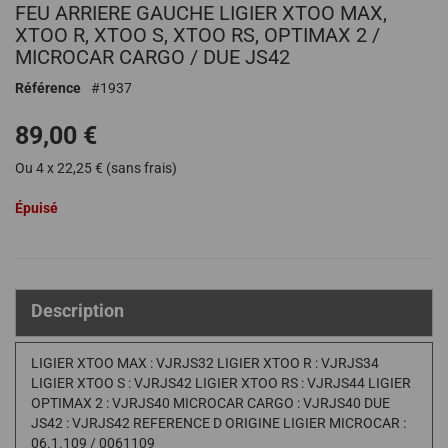
FEU ARRIERE GAUCHE LIGIER XTOO MAX,
au
début
XTOO R, XTOO S, XTOO RS, OPTIMAX 2 /
de
MICROCAR CARGO / DUE JS42
la
Référence
1937
Galerie
d’images
89,00 €
Ou 4 x 22,25 € (sans frais)
Épuisé
Description
LIGIER XTOO MAX : VJRJS32 LIGIER XTOO R : VJRJS34
LIGIER XTOO S : VJRJS42 LIGIER XTOO RS : VJRJS44 LIGIER
OPTIMAX 2 : VJRJS40 MICROCAR CARGO : VJRJS40 DUE
JS42 : VJRJS42 REFERENCE D ORIGINE LIGIER MICROCAR :
06.1.109 / 0061109