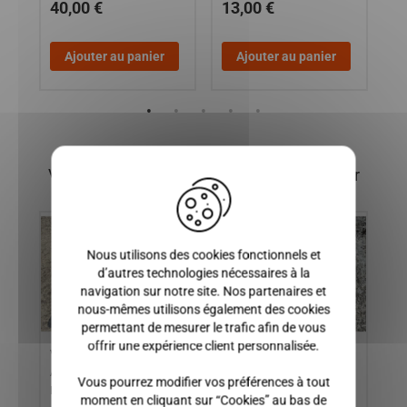
40,00 €
13,00 €
2
Ajouter au panier
Ajouter au panier
X
Vous pourriez également être intéressé par
Nous utilisons des cookies fonctionnels et
d’autres technologies nécessaires à la
navigation sur notre site. Nos partenaires et
nous-mêmes utilisons également des cookies
permettant de mesurer le trafic afin de vous
offrir une expérience client personnalisée.
VOLANT JDM : TITANE
INJECTEURS MOTEUR
Co
ALBIZIA ABACA ALOES
LOMBARDINI FOCS ET
an
Vous pourrez modifier vos préférences à tout
ROXSY
PROGRESS, MICROCAR /
VE
moment en cliquant sur “Cookies” au bas de