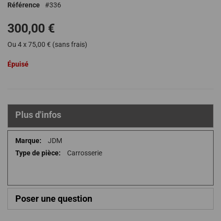
Référence
336
de
la
300,00 €
Galerie
d’images
Ou 4 x 75,00 € (sans frais)
Épuisé
Plus d'infos
Plus
JDM
d'infos
Carrosserie
Poser une question