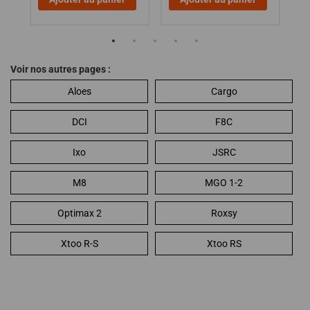
Voir nos autres pages :
Aloes
Cargo
DCI
F8C
Ixo
JSRC
M8
MGO 1-2
Optimax 2
Roxsy
Xtoo R-S
Xtoo RS