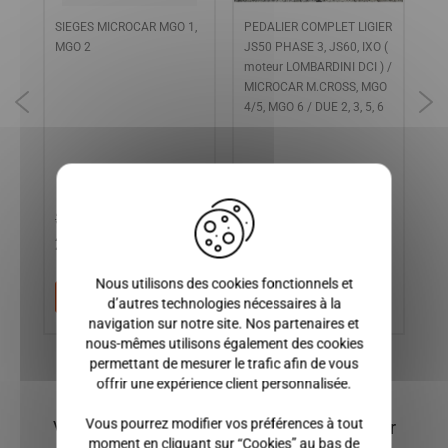
SIEGES MICROCAR MGO 1,
R
PEDALIER COMPLET LIGIER
Tr
MGO 2
JS50 PHASE 3, JS60, IXO (
1 
moteur LOMBARDINI DCI ) /
2,
MICROCAR M.CROSS, MGO
mo
4/5, MGO 6 / DUE 2, 3, 5, 6
XT
/
2 
X
399,00 €
299,00 €
50,00 €
1
Nous utilisons des cookies fonctionnels et
Ajouter au panier
Ajouter au panier
d’autres technologies nécessaires à la
navigation sur notre site. Nos partenaires et
nous-mêmes utilisons également des cookies
permettant de mesurer le trafic afin de vous
offrir une expérience client personnalisée.
Vous pourrez modifier vos préférences à tout
Vous pourriez également être intéressé par
moment en cliquant sur “Cookies” au bas de