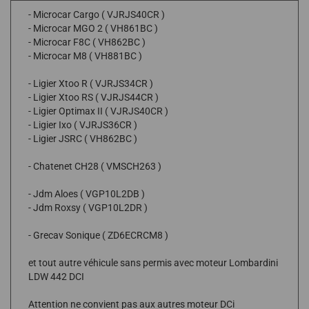
- Microcar Cargo ( VJRJS40CR )
- Microcar MGO 2 ( VH861BC )
- Microcar F8C ( VH862BC )
- Microcar M8 ( VH881BC )
- Ligier Xtoo R ( VJRJS34CR )
- Ligier Xtoo RS ( VJRJS44CR )
- Ligier Optimax II ( VJRJS40CR )
- Ligier Ixo ( VJRJS36CR )
- Ligier JSRC ( VH862BC )
- Chatenet CH28 ( VMSCH263 )
- Jdm Aloes ( VGP10L2DB )
- Jdm Roxsy ( VGP10L2DR )
- Grecav Sonique ( ZD6ECRCM8 )
et tout autre véhicule sans permis avec moteur Lombardini
LDW 442 DCI
Attention ne convient pas aux autres moteur DCi