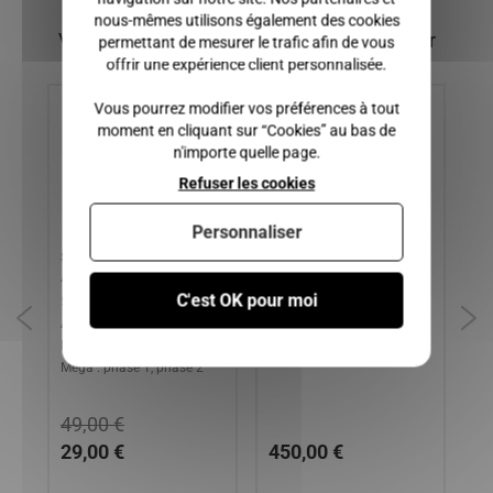
nous-mêmes utilisons également des cookies
Vous pourriez également être intéressé par
permettant de mesurer le trafic afin de vous
offrir une expérience client personnalisée.
Vous pourrez modifier vos préférences à tout
moment en cliquant sur “Cookies” au bas de
n'importe quelle page.
Refuser les cookies
Personnaliser
AM
Solenoide Kubota AIXAM :
Boite de vitesse AIXAM
Et
400 S L SL 400.4 500SL
CITY CROSSLINE
: 
C'est OK pour moi
500.4 500.5 A721 A741
CROSSOVER COUPE GTO
RO
A751 City Scouty Crossline
(GAMME VISION,
2 
Roadline Crossover Gti Gto
SENSATION, EMOTION ))
ME
Mega : phase 1, phase 2
49,00 €
29,00 €
450,00 €
6