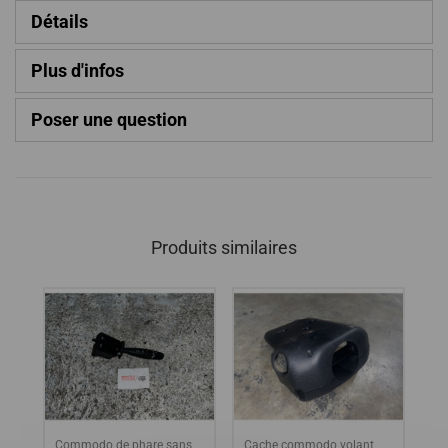
Détails
Plus d'infos
Poser une question
Produits similaires
Commodo de phare sans
Cache commodo volant
GO