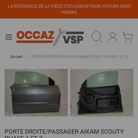
Panneau de gestion des cookies
LA RÉFÉRENCE DE LA PIÈCE D'OCCASION POUR VOITURE SANS
PERMIS
Accueil
PORTE DROITE/PASSAGER AIXAM SCOUTY PHASE 1 ET 2
Passer
à
la
fin
de
la
galerie
d’images
Passer
PORTE DROITE/PASSAGER AIXAM SCOUTY
au
début