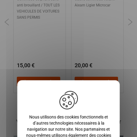
,
anti brouillard / TOUT LES
Aixam Ligier Microcar
AI
VEHICULES DE VOITURES
CI
SANS PERMIS
SC
CR
de
SE
EM
MI
CR
15,00 €
20,00 €
4
Ajouter au panier
Ajouter au panier
X
Nous utilisons des cookies fonctionnels et
Vous pourriez également être intéressé par
d’autres technologies nécessaires à la
navigation sur notre site. Nos partenaires et
nous-mêmes utilisons également des cookies