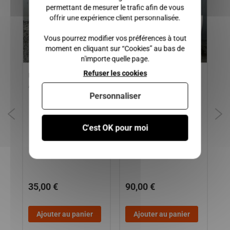
permettant de mesurer le trafic afin de vous
offrir une expérience client personnalisée.
Vous pourrez modifier vos préférences à tout
moment en cliquant sur “Cookies” au bas de
n'importe quelle page.
Refuser les cookies
E
PHARE DROIT OU GAUCHE
CAPOT AIXAM MEGA
SU
AIXAM 300, 400 SL, 500 SL
MULTITRUCK PHASE 2
RA
Personnaliser
.4,
50
,
50
CI
C'est OK pour moi
SC
, (
CR
,
ga
VI
35,00 €
90,00 €
2
Ajouter au panier
Ajouter au panier