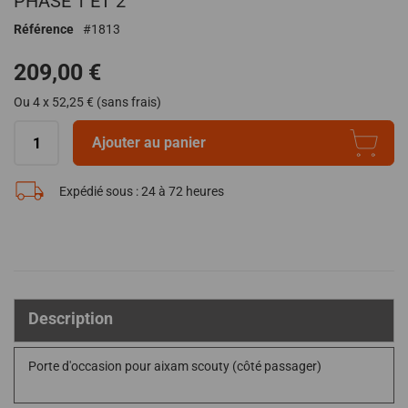
PHASE 1 ET 2
de
Référence
1813
la
Galerie
209,00 €
d’images
Ou 4 x 52,25 € (sans frais)
Ajouter au panier
Expédié sous :
24 à 72 heures
Description
Porte d'occasion pour aixam scouty (côté passager)