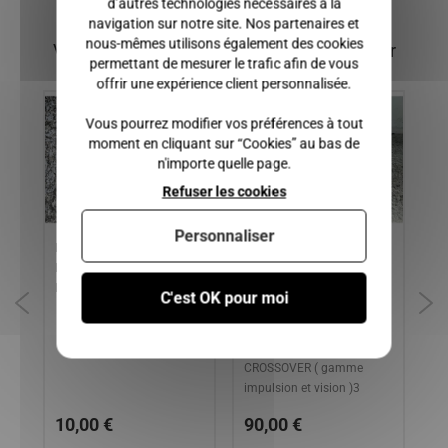
d’autres technologies nécessaires à la
navigation sur notre site. Nos partenaires et
nous-mêmes utilisons également des cookies
Vous pourriez également être intéressé par
permettant de mesurer le trafic afin de vous
offrir une expérience client personnalisée.
Vous pourrez modifier vos préférences à tout
moment en cliquant sur “Cookies” au bas de
n'importe quelle page.
Refuser les cookies
Personnaliser
1,
DURITE A GASOIL MOTEUR
Bras de suspension /
Br
KUBOTA, AIXAM TOUT LES
Triangle arriere gauche
Ku
TY
MODELES
AIXAM 400SL, 400EVO,
S-
C'est OK pour moi
400.4, 500SL, 500.4, 500.5,
50
A721, A741, A751, CITY,
CI
ROADLINE, COUPE,
CROSSOVER ( gamme
impulsion et vision )3
10,00 €
90,00 €
1