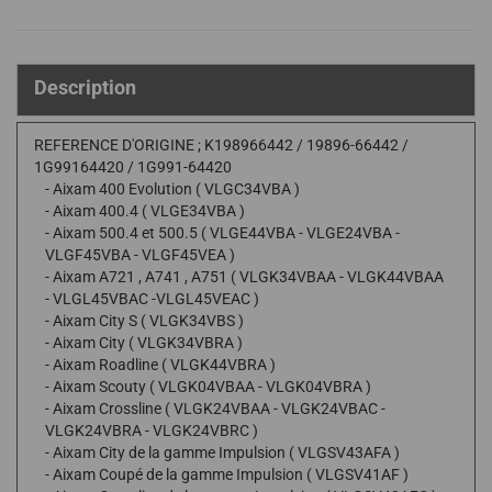
Description
REFERENCE D'ORIGINE ; K198966442 / 19896-66442 /
1G99164420 / 1G991-64420
- Aixam 400 Evolution ( VLGC34VBA )
- Aixam 400.4 ( VLGE34VBA )
- Aixam 500.4 et 500.5 ( VLGE44VBA - VLGE24VBA -
VLGF45VBA - VLGF45VEA )
- Aixam A721 , A741 , A751 ( VLGK34VBAA - VLGK44VBAA
- VLGL45VBAC -VLGL45VEAC )
- Aixam City S ( VLGK34VBS )
- Aixam City ( VLGK34VBRA )
- Aixam Roadline ( VLGK44VBRA )
- Aixam Scouty ( VLGK04VBAA - VLGK04VBRA )
- Aixam Crossline ( VLGK24VBAA - VLGK24VBAC -
VLGK24VBRA - VLGK24VBRC )
- Aixam City de la gamme Impulsion ( VLGSV43AFA )
- Aixam Coupé de la gamme Impulsion ( VLGSV41AF )