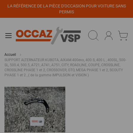
Panneau de gestion des cookies
LA RÉFÉRENCE DE LA PIÈCE D'OCCASION POUR VOITURE SANS
PERMIS
Accueil
SUPPORT ALTERNATEUR KUBOTA, AIXAM 400evo, 400 S, 400 L , 400SL, 500-
SL, 500.4, 500.5, A721, A741, A751, CITY, ROADLINE, COUPE, CROSSLINE,
CROSSLINE PHASE 1 et 2, CROSSOVER, GTO, MEGA PHASE 1 et 2, SCOUTY
PHASE 1 et 2 , ( de la gamme IMPULSION et VISION )
Passer
à
la
fin
de
la
galerie
d’images