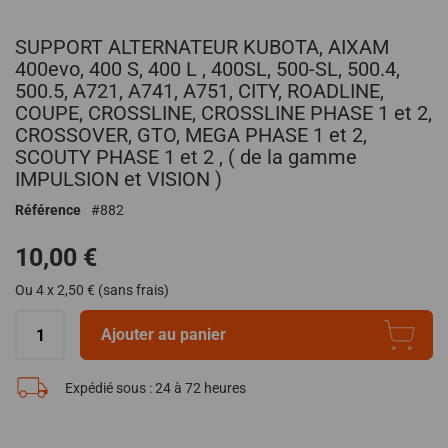
Passer
SUPPORT ALTERNATEUR KUBOTA, AIXAM
au
début
400evo, 400 S, 400 L , 400SL, 500-SL, 500.4,
de
500.5, A721, A741, A751, CITY, ROADLINE,
la
COUPE, CROSSLINE, CROSSLINE PHASE 1 et 2,
Galerie
CROSSOVER, GTO, MEGA PHASE 1 et 2,
d’images
SCOUTY PHASE 1 et 2 , ( de la gamme
IMPULSION et VISION )
Référence
882
10,00 €
Ou 4 x 2,50 € (sans frais)
Ajouter au panier
Expédié sous :
24 à 72 heures