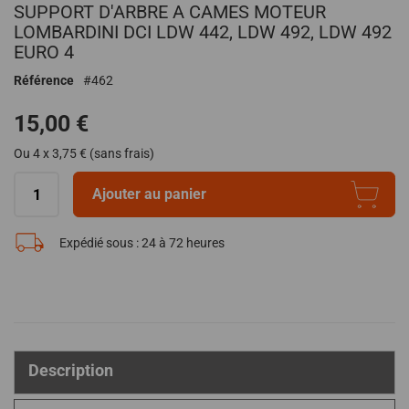
SUPPORT D'ARBRE A CAMES MOTEUR
au
début
LOMBARDINI DCI LDW 442, LDW 492, LDW 492
de
EURO 4
la
Référence
462
Galerie
d’images
15,00 €
Ou 4 x 3,75 € (sans frais)
Ajouter au panier
Expédié sous :
24 à 72 heures
Description