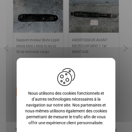
C
Support moteur Boite Ligier
AMORTISSEUR AVANT
FE
xtoos xtoo r xtoo rs ixo js
MICROCAR MGO 1 1er
GA
50 et microcar cargo
MONTAGE
2,
X
14,90 €
50,00 €
7
Ajouter au panier
Ajouter au panier
Nous utilisons des cookies fonctionnels et
d’autres technologies nécessaires à la
navigation sur notre site. Nos partenaires et
nous-mêmes utilisons également des cookies
permettant de mesurer le trafic afin de vous
offrir une expérience client personnalisée.
Vous pourriez également être intéressé par