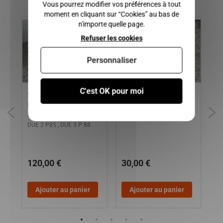
Vous pourrez modifier vos préférences à tout
moment en cliquant sur “Cookies” au bas de
n'importe quelle page.
Refuser les cookies
Personnaliser
C'est OK pour moi
VOLANT AVEC AIRBAG
GOULOTTE ET DURITE DE
TR
LIGIER JS50 PHASE 3 /
REMPLISSAGE DE
CO
MICROCAR MGO 2, 3, 4 /
RESERVOIR JDM XHEOS
MI
DUE 2 P85 , DUE 3 P 88
120,00 €
30,00 €
1
Ajouter au panier
Ajouter au panier