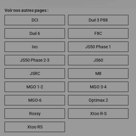
Voir nos autres pages :
DCI
Dué 3 P88
Dué 6
F8C
Ixo
JS50 Phase 1
JS50 Phase 2-3
JS60
JSRC
M8
MGO 1-2
MGO 3-4
MGO-6
Optimax 2
Roxsy
Xtoo R-S
Xtoo RS