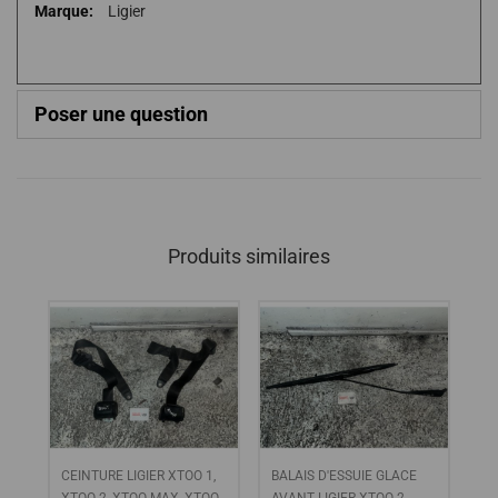
Plus
Ligier
d'infos
Poser une question
Produits similaires
ER
CEINTURE LIGIER XTOO 1,
BALAIS D'ESSUIE GLACE
De