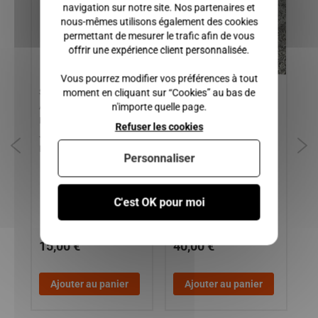
navigation sur notre site. Nos partenaires et
nous-mêmes utilisons également des cookies
permettant de mesurer le trafic afin de vous
offrir une expérience client personnalisée.
Vous pourrez modifier vos préférences à tout
moment en cliquant sur “Cookies” au bas de
SUPPORT MOTEUR
CAPTEUR DE TOUR
Ca
n'importe quelle page.
ARRIERE MICROCAR MGO 3,
MOTEUR LOMBARDINI DCI,
44
MGO 4 / LIGIER IXO, JS50,
MICROCAR CARGO, MGO 2,
M8
Refuser les cookies
JS50L / DUE 2 P85, DUE 3
F8C, M8, MGO 3-4, MGO 6 /
P88
LIGIER XTOO R, XTOO RS,
Personnaliser
OPTIMAX, IXO, JSRC, JS50
PHASE 1 2 et 3 / DUE 3,
DUE 5, DUE 6 / CHATENET
C'est OK pour moi
CH28, CH40, CH46 /
BELLIER B8 / JDM ROXSY /
15,00 €
40,00 €
3
Ajouter au panier
Ajouter au panier