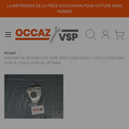
Panneau de gestion des cookies
LA RÉFÉRENCE DE LA PIÈCE D'OCCASION POUR VOITURE SANS
PERMIS
Accueil
SUPPORT DE MOTEUR LEVE VITRE DROIT LIGIER XTOO 1, XTOO 2, XTOO MAX,
XTOO R, XTOO S, XTOO RS, OPTIMAX
Passer
à
la
fin
de
la
galerie
d’images
Passer