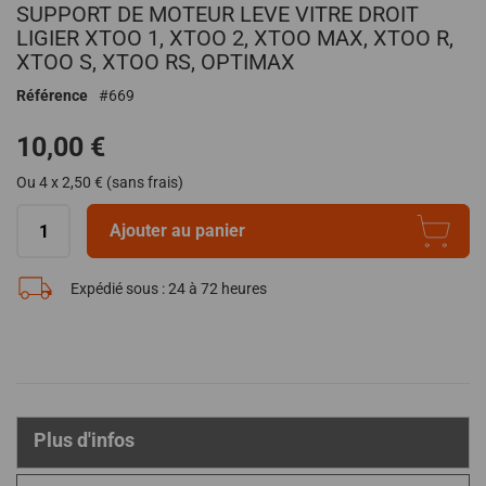
SUPPORT DE MOTEUR LEVE VITRE DROIT
au
début
LIGIER XTOO 1, XTOO 2, XTOO MAX, XTOO R,
de
XTOO S, XTOO RS, OPTIMAX
la
Référence
669
Galerie
d’images
10,00 €
Ou 4 x 2,50 € (sans frais)
Ajouter au panier
Expédié sous :
24 à 72 heures
Plus d'infos