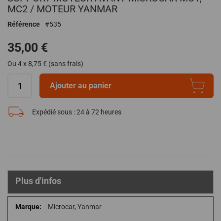
début
MC2 / MOTEUR YANMAR
de
Référence
535
la
Galerie
35,00 €
d’images
Ou 4 x 8,75 € (sans frais)
Ajouter au panier
Expédié sous :
24 à 72 heures
Plus d'infos
Plus
Microcar, Yanmar
d'infos