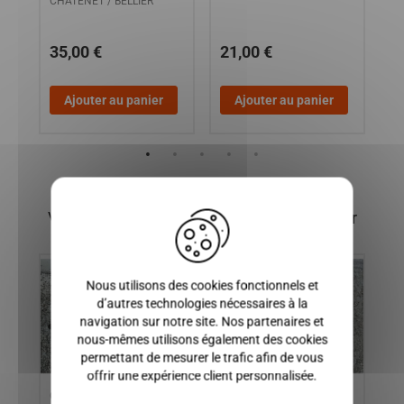
S
CHATENET / BELLIER
YA
35,00 €
21,00 €
2
Ajouter au panier
Ajouter au panier
X
Vous pourriez également être intéressé par
Nous utilisons des cookies fonctionnels et
d’autres technologies nécessaires à la
navigation sur notre site. Nos partenaires et
nous-mêmes utilisons également des cookies
permettant de mesurer le trafic afin de vous
offrir une expérience client personnalisée.
CARDAN DROIT MICROCAR
DURITE D'AIR MOTEUR
AM