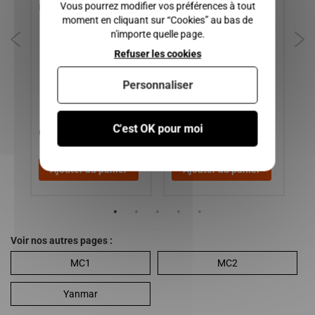
Vous pourrez modifier vos préférences à tout
S,
MC1, MC2
YANMAR / MICROCAR /
MI
moment en cliquant sur “Cookies” au bas de
CHATENET / JDM /
mo
n'importe quelle page.
,
BELLIER
MGO
Refuser les cookies
Personnaliser
C'est OK pour moi
60,00 €
15,00 €
9
Ajouter au panier
Ajouter au panier
Voir nos autres pages :
MC1
MC2
Yanmar