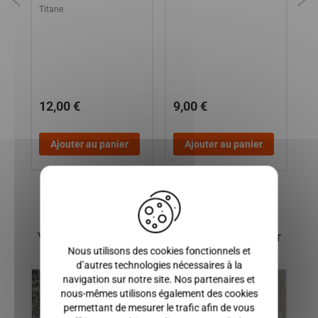
Titane
TW
CH
BA
DI
TI
A
12,00 €
9,00 €
2
Ajouter au panier
Ajouter au panier
X
Vous pourriez également être intéressé par
Nous utilisons des cookies fonctionnels et
d’autres technologies nécessaires à la
navigation sur notre site. Nos partenaires et
nous-mêmes utilisons également des cookies
permettant de mesurer le trafic afin de vous