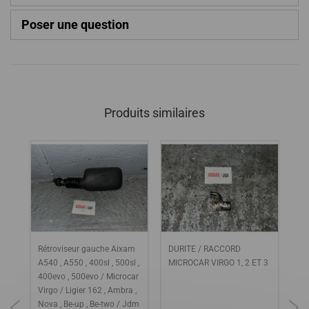
Poser une question
Produits similaires
Rétroviseur gauche Aixam
DURITE / RACCORD
IN
A540 , A550 , 400sl , 500sl ,
MICROCAR VIRGO 1, 2 ET 3
FO
400evo , 500evo / Microcar
MI
Virgo / Ligier 162 , Ambra ,
MC
Nova , Be-up , Be-two / Jdm
AM