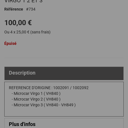
VIRGO 1 2 ET 3
de
Référence
734
la
Galerie
100,00 €
d’images
Ou 4 x 25,00 € (sans frais)
Épuisé
Description
REFERENCE D'ORIGINE : 1002091 / 1002092
- Microcar Virgo 1 ( VH840 )
- Microcar Virgo 2 ( VH840 )
- Microcar Virgo 3 ( VH840 - VH849 )
Plus d'infos