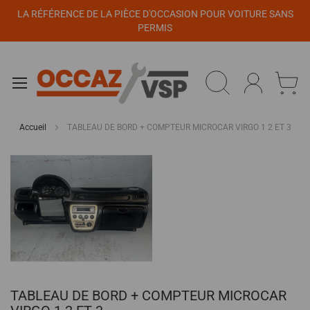
Panneau de gestion des cookies
LA RÉFÉRENCE DE LA PIÈCE D'OCCASION POUR VOITURE SANS
PERMIS
Accueil
TABLEAU DE BORD + COMPTEUR MICROCAR VIRGO 1 2 ET 3
Passer
à
la
fin
de
la
galerie
d’images
Passer
TABLEAU DE BORD + COMPTEUR MICROCAR
au
début