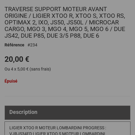
Passer
TRAVERSE SUPPORT MOTEUR AVANT
au
début
ORIGINE / LIGIER XTOO R, XTOO S, XTOO RS,
de
OPTIMAX 2, IXO, JS50, JS50L / MICROCAR
la
CARGO, MGO 3, MGO 4, MGO 5, MGO 6 / DUE
Galerie
JS42, DUE P85, DUE 3/5 P88, DUE 6
d’images
Référence
234
20,00 €
Ou 4 x 5,00 € (sans frais)
Épuisé
Description
LIGIER XTOO R MOTEUR LOMBARDINI PROGRESS :
VJRJS34FD LIGIER XTOO S MOTEUR LOMBARDINI