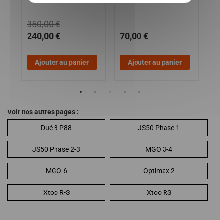
8 )
350,00 €
240,00 €
70,00 €
2
Ajouter au panier
Ajouter au panier
Voir nos autres pages :
Dué 3 P88
JS50 Phase 1
JS50 Phase 2-3
MGO 3-4
MGO-6
Optimax 2
Xtoo R-S
Xtoo RS