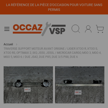
Panneau de gestion des cookies
LA RÉFÉRENCE DE LA PIÈCE D'OCCASION POUR VOITURE SANS
PERMIS
Accueil
TRAVERSE SUPPORT MOTEUR AVANT ORIGINE / LIGIER XTOO R, XTOO S,
XTOO RS, OPTIMAX 2, IXO, JS50, JS50L / MICROCAR CARGO, MGO 3, MGO 4,
MGO 5, MGO 6 / DUE JS42, DUE P85, DUE 3/5 P88, DUE 6
Passer
à
la
fin
de
la
galerie
d’images